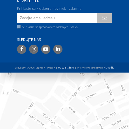
NEWSLETTER
Prihláste sa k odberu noviniek - zdarma
Súhlasím so spracovaním osobných údajov
SLEDUJTE NÁS
Copyright © 2026 Logman Považan |
Mapa stránky
| Internetové stránky od
Pitmedia