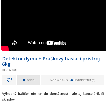
Detektor dymu + Práškový hasiaci prístroj
6kg
2160003
POPIS
0
/
5
HODNOTENIA (
0
)
Výhodný balíček nie len do domácnosti, ale aj kancelárií, či
skladov.