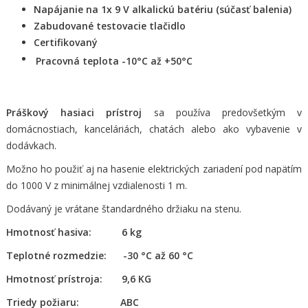
Napájanie na 1x 9 V alkalickú batériu (súčasť balenia)
Zabudované testovacie tlačidlo
Certifikovaný
Pracovná teplota
-10°C až +50°C
Práškový hasiaci prístroj
sa používa predovšetkým v
domácnostiach, kanceláriách, chatách alebo ako vybavenie v
dodávkach.
Možno ho použiť aj na hasenie elektrických zariadení pod napätím
do 1000 V z minimálnej vzdialenosti 1 m.
Dodávaný je vrátane štandardného držiaku na stenu.
Hmotnosť hasiva:
6 kg
Teplotné rozmedzie: -30 °C až 60 °C
Hmotnosť prístroja: 9,6 KG
Triedy požiaru: ABC