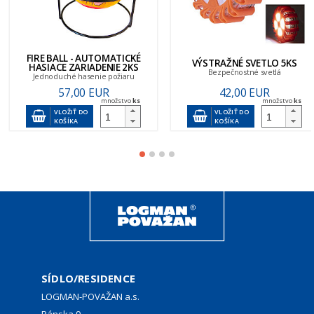
FIRE BALL - AUTOMATICKÉ
VÝSTRAŽNÉ SVETLO 5KS
HASIACE ZARIADENIE 2KS
Bezpečnostné svetlá
Jednoduché hasenie požiaru
57,00 EUR
42,00 EUR
množstvo
ks
množstvo
ks
VLOŽIŤ DO
VLOŽIŤ DO
KOŠÍKA
KOŠÍKA
SÍDLO/RESIDENCE
LOGMAN-POVAŽAN a.s.
Pánska 9,