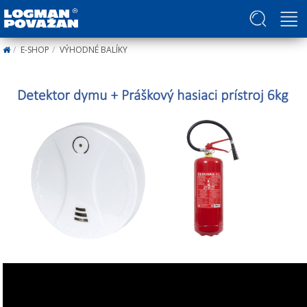
Politika v oblasti ľudských práv a slobôd
E-SHOP
VÝHODNÉ BALÍKY