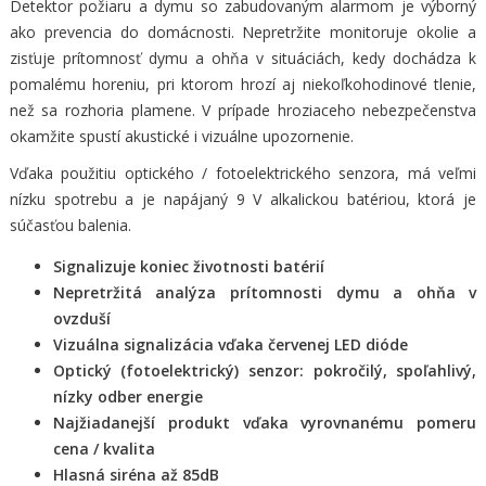
Detektor požiaru a dymu so zabudovaným alarmom je výborný
ako prevencia do domácnosti. Nepretržite monitoruje okolie a
zisťuje prítomnosť dymu a ohňa v situáciách, kedy dochádza k
pomalému horeniu, pri ktorom hrozí aj niekoľkohodinové tlenie,
než sa rozhoria plamene. V prípade hroziaceho nebezpečenstva
okamžite spustí akustické i vizuálne upozornenie.
Vďaka použitiu optického / fotoelektrického senzora, má veľmi
nízku spotrebu a je napájaný 9 V alkalickou batériou, ktorá je
súčasťou balenia.
Signalizuje koniec životnosti batérií
Nepretržitá analýza prítomnosti dymu a ohňa v
ovzduší
Vizuálna signalizácia vďaka červenej LED dióde
Optický (fotoelektrický) senzor: pokročilý, spoľahlivý,
nízky odber energie
Najžiadanejší produkt vďaka vyrovnanému pomeru
cena / kvalita
Hlasná siréna až 85dB