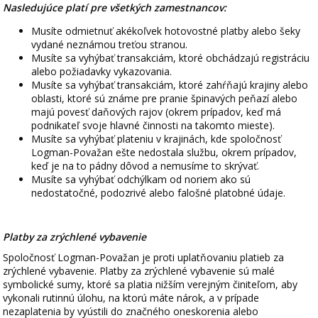
Nasledujúce platí pre všetkých zamestnancov:
Musíte odmietnuť akékoľvek hotovostné platby alebo šeky
vydané neznámou treťou stranou.
Musíte sa vyhýbať transakciám, ktoré obchádzajú registráciu
alebo požiadavky vykazovania.
Musíte sa vyhýbať transakciám, ktoré zahŕňajú krajiny alebo
oblasti, ktoré sú známe pre pranie špinavých peňazí alebo
majú povesť daňových rajov (okrem prípadov, keď má
podnikateľ svoje hlavné činnosti na takomto mieste).
Musíte sa vyhýbať plateniu v krajinách, kde spoločnosť
Logman-Považan ešte nedostala službu, okrem prípadov,
keď je na to pádny dôvod a nemusíme to skrývať.
Musíte sa vyhýbať odchýlkam od noriem ako sú
nedostatočné, podozrivé alebo falošné platobné údaje.
Platby za zrýchlené vybavenie
Spoločnosť Logman-Považan je proti uplatňovaniu platieb za
zrýchlené vybavenie. Platby za zrýchlené vybavenie sú malé
symbolické sumy, ktoré sa platia nižším verejným činiteľom, aby
vykonali rutinnú úlohu, na ktorú máte nárok, a v prípade
nezaplatenia by vyústili do značného oneskorenia alebo