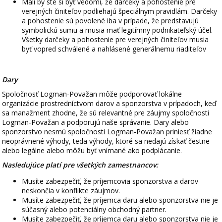
Mali by ste si byť vedomí, že darčeky a pohostenie pre
verejných činiteľov podliehajú špeciálnym pravidlám. Darčeky
a pohostenie sú povolené iba v prípade, že predstavujú
symbolickú sumu a musia mať legitímny podnikateľský účel.
Všetky darčeky a pohostenie pre verejných činiteľov musia
byť vopred schválené a nahlásené generálnemu riaditeľov
Dary
Spoločnosť Logman-Považan môže podporovať lokálne
organizácie prostredníctvom darov a sponzorstva v prípadoch, keď
sa manažment zhodne, že sú relevantné pre záujmy spoločnosti
Logman-Považan a podporujú naše správanie. Dary alebo
sponzorstvo nesmú spoločnosti Logman-Považan priniesť žiadne
neoprávnené výhody, teda výhody, ktoré sa nedajú získať čestne
alebo legálne alebo môžu byť vnímané ako podplácanie.
Nasledujúce platí pre všetkých zamestnancov:
Musíte zabezpečiť, že príjemcovia sponzorstva a darov
neskončia v konflikte záujmov.
Musíte zabezpečiť, že príjemca daru alebo sponzorstva nie je
súčasný alebo potenciálny obchodný partner.
Musíte zabezpečiť, že príjemca daru alebo sponzorstva nie je