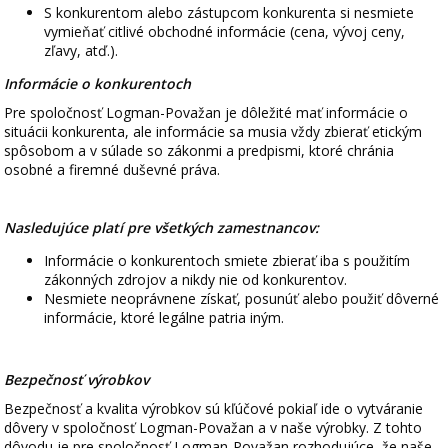
S konkurentom alebo zástupcom konkurenta si nesmiete
vymieňať citlivé obchodné informácie (cena, vývoj ceny,
zľavy, atď.).
Informácie o konkurentoch
Pre spoločnosť Logman-Považan je dôležité mať informácie o
situácii konkurenta, ale informácie sa musia vždy zbierať etickým
spôsobom a v súlade so zákonmi a predpismi, ktoré chránia
osobné a firemné duševné práva.
Nasledujúce platí pre všetkých zamestnancov:
Informácie o konkurentoch smiete zbierať iba s použitím
zákonných zdrojov a nikdy nie od konkurentov.
Nesmiete neoprávnene získať, posunúť alebo použiť dôverné
informácie, ktoré legálne patria iným.
Bezpečnosť výrobkov
Bezpečnosť a kvalita výrobkov sú kľúčové pokiaľ ide o vytváranie
dôvery v spoločnosť Logman-Považan a v naše výrobky. Z tohto
dôvodu je pre spoločnosť Logman-Považan rozhodujúce, že naše