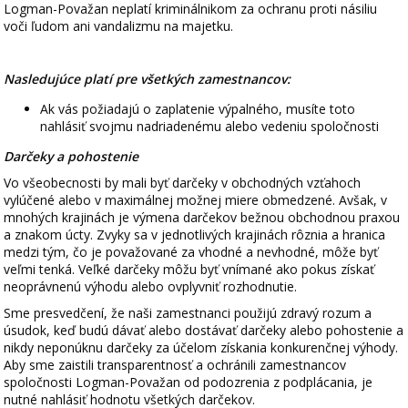
Logman-Považan neplatí kriminálnikom za ochranu proti násiliu
voči ľudom ani vandalizmu na majetku.
Nasledujúce platí pre všetkých zamestnancov:
Ak vás požiadajú o zaplatenie výpalného, musíte toto
nahlásiť svojmu nadriadenému alebo vedeniu spoločnosti
Darčeky a pohostenie
Vo všeobecnosti by mali byť darčeky v obchodných vzťahoch
vylúčené alebo v maximálnej možnej miere obmedzené. Avšak, v
mnohých krajinách je výmena darčekov bežnou obchodnou praxou
a znakom úcty. Zvyky sa v jednotlivých krajinách rôznia a hranica
medzi tým, čo je považované za vhodné a nevhodné, môže byť
veľmi tenká. Veľké darčeky môžu byť vnímané ako pokus získať
neoprávnenú výhodu alebo ovplyvniť rozhodnutie.
Sme presvedčení, že naši zamestnanci použijú zdravý rozum a
úsudok, keď budú dávať alebo dostávať darčeky alebo pohostenie a
nikdy neponúknu darčeky za účelom získania konkurenčnej výhody.
Aby sme zaistili transparentnosť a ochránili zamestnancov
spoločnosti Logman-Považan od podozrenia z podplácania, je
nutné nahlásiť hodnotu všetkých darčekov.