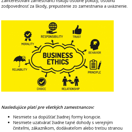
Zainteresovaní zamestnanci riskujú osobné pokuty, osobnú
zodpovednosť za škody, prepustenie zo zamestnania a uväznenie.
Nasledujúce platí pre všetkých zamestnancov:
Nesmiete sa dopúšťať žiadnej formy korupcie.
Nesmiete uzatvárať žiadne tajné dohody s verejným
činiteľmi, zákazníkom, dodávateľom alebo treťou stranou