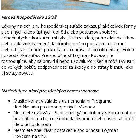
Férová hospodárska súťaž
Zákony na ochranu hospodárskej súťaže zakazujú akékoľvek formy
písomných alebo ústnych dohôd alebo postupov spoločne
dohodnutých s konkurentmi týkajúcich sa cien, prerozdelenia trhov
alebo zákazníkov, zneužitia dominantného postavenia na trhu
alebo ďalšie situácie, pri ktorých sa narúša alebo obmedzuje voľná
hospodárska súťaž. Pre spoločnosť Logman-Považan je
rozhodujúce, aby sa pravidlá neporušovali. Porušenia môžu vyústiť
do veľkých pokút, zodpovednosti za škody a do straty biznisu, ako
aj straty povesti.
Nasledujúce platí pre všetkých zamestnancov:
Musíte konať v súlade s usmerneniami Programu
dodržiavania protimonopolných zákonov.
Nesmiete uzatvárať žiadne nelegálne dohody s konkurentom
bez ohľadu na to, či je dohoda písomná alebo ústna alebo či
ide o tichú dohodu.
Nesmiete zneužívať postavenie spoločnosti Logman-
Považan na trhu.