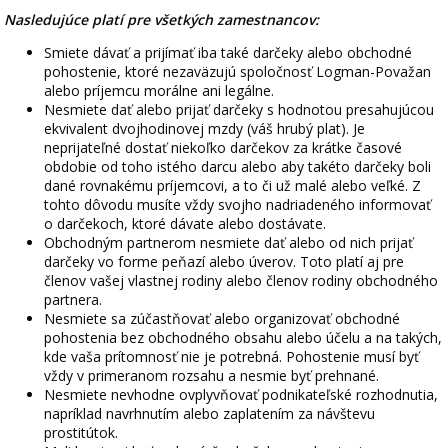
Nasledujúce platí pre všetkých zamestnancov:
Smiete dávať a prijímať iba také darčeky alebo obchodné
pohostenie, ktoré nezaväzujú spoločnosť Logman-Považan
alebo príjemcu morálne ani legálne.
Nesmiete dať alebo prijať darčeky s hodnotou presahujúcou
ekvivalent dvojhodinovej mzdy (váš hrubý plat). Je
neprijateľné dostať niekoľko darčekov za krátke časové
obdobie od toho istého darcu alebo aby takéto darčeky boli
dané rovnakému príjemcovi, a to či už malé alebo veľké. Z
tohto dôvodu musíte vždy svojho nadriadeného informovať
o darčekoch, ktoré dávate alebo dostávate.
Obchodným partnerom nesmiete dať alebo od nich prijať
darčeky vo forme peňazí alebo úverov. Toto platí aj pre
členov vašej vlastnej rodiny alebo členov rodiny obchodného
partnera.
Nesmiete sa zúčastňovať alebo organizovať obchodné
pohostenia bez obchodného obsahu alebo účelu a na takých,
kde vaša prítomnosť nie je potrebná. Pohostenie musí byť
vždy v primeranom rozsahu a nesmie byť prehnané.
Nesmiete nevhodne ovplyvňovať podnikateľské rozhodnutia,
napríklad navrhnutím alebo zaplatením za návštevu
prostitútok.