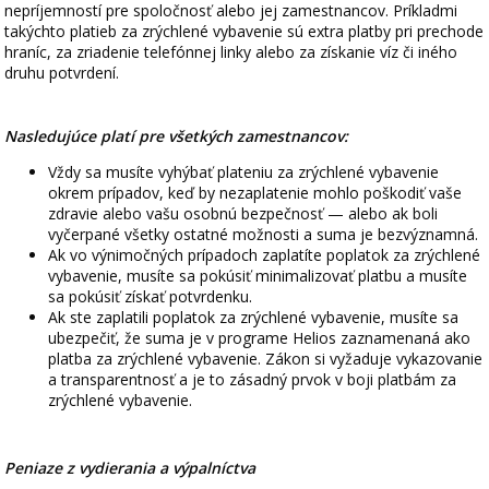
nepríjemností pre spoločnosť alebo jej zamestnancov. Príkladmi
takýchto platieb za zrýchlené vybavenie sú extra platby pri prechode
hraníc, za zriadenie telefónnej linky alebo za získanie víz či iného
druhu potvrdení.
Nasledujúce platí pre všetkých zamestnancov:
Vždy sa musíte vyhýbať plateniu za zrýchlené vybavenie
okrem prípadov, keď by nezaplatenie mohlo poškodiť vaše
zdravie alebo vašu osobnú bezpečnosť — alebo ak boli
vyčerpané všetky ostatné možnosti a suma je bezvýznamná.
Ak vo výnimočných prípadoch zaplatíte poplatok za zrýchlené
vybavenie, musíte sa pokúsiť minimalizovať platbu a musíte
sa pokúsiť získať potvrdenku.
Ak ste zaplatili poplatok za zrýchlené vybavenie, musíte sa
ubezpečiť, že suma je v programe Helios zaznamenaná ako
platba za zrýchlené vybavenie. Zákon si vyžaduje vykazovanie
a transparentnosť a je to zásadný prvok v boji platbám za
zrýchlené vybavenie.
Peniaze z vydierania a výpalníctva