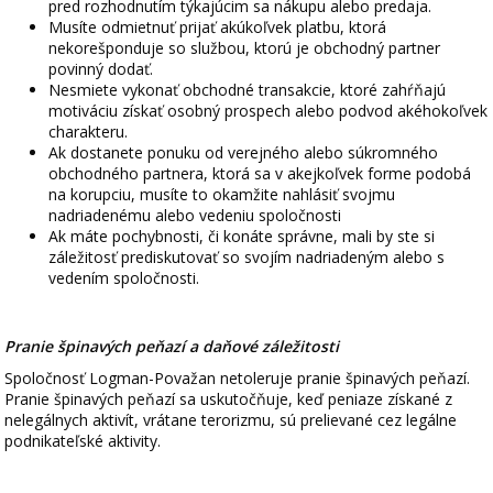
pred rozhodnutím týkajúcim sa nákupu alebo predaja.
Musíte odmietnuť prijať akúkoľvek platbu, ktorá
nekorešponduje so službou, ktorú je obchodný partner
povinný dodať.
Nesmiete vykonať obchodné transakcie, ktoré zahŕňajú
motiváciu získať osobný prospech alebo podvod akéhokoľvek
charakteru.
Ak dostanete ponuku od verejného alebo súkromného
obchodného partnera, ktorá sa v akejkoľvek forme podobá
na korupciu, musíte to okamžite nahlásiť svojmu
nadriadenému alebo vedeniu spoločnosti
Ak máte pochybnosti, či konáte správne, mali by ste si
záležitosť prediskutovať so svojím nadriadeným alebo s
vedením spoločnosti.
Pranie špinavých peňazí a daňové záležitosti
Spoločnosť Logman-Považan netoleruje pranie špinavých peňazí.
Pranie špinavých peňazí sa uskutočňuje, keď peniaze získané z
nelegálnych aktivít, vrátane terorizmu, sú prelievané cez legálne
podnikateľské aktivity.