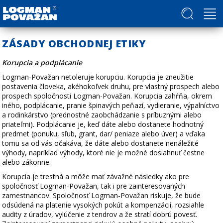
Politika v oblasti ľudských práv a slobôd
ZÁSADY OBCHODNEJ ETIKY
Korupcia a podplácanie
Logman-Považan netoleruje korupciu. Korupcia je zneužitie
postavenia človeka, akéhokoľvek druhu, pre vlastný prospech alebo
prospech spoločnosti Logman-Považan. Korupcia zahŕňa, okrem
iného, podplácanie, pranie špinavých peňazí, vydieranie, výpalníctvo
a rodinkárstvo (prednostné zaobchádzanie s príbuznými alebo
priateľmi). Podplácanie je, keď dáte alebo dostanete hodnotný
predmet (ponuku, sľub, grant, dar/ peniaze alebo úver) a vďaka
tomu sa od vás očakáva, že dáte alebo dostanete nenáležité
výhody, napríklad výhody, ktoré nie je možné dosiahnuť čestne
alebo zákonne.
Korupcia je trestná a môže mať závažné následky ako pre
spoločnosť Logman-Považan, tak i pre zainteresovaných
zamestnancov. Spoločnosť Logman-Považan riskuje, že bude
odsúdená na platenie vysokých pokút a kompenzácií, rozsiahle
audity z úradov, vylúčenie z tendrov a že stratí dobrú povesť.