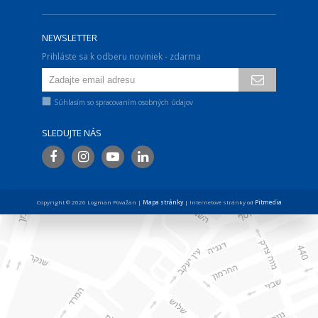
NEWSLETTER
Prihláste sa k odberu noviniek - zdarma
Súhlasím so spracovaním osobných údajov
SLEDUJTE NÁS
Copyright © 2026 Logman Považan |
Mapa stránky
| Internetové stránky od
Pitmedia