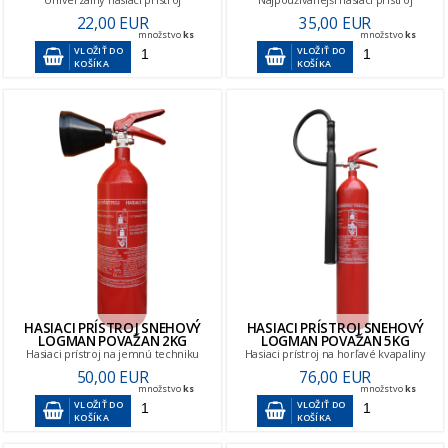
22,00 EUR
35,00 EUR
množstvo
ks
množstvo
ks
VLOŽIŤ DO
VLOŽIŤ DO
KOŠÍKA
KOŠÍKA
HASIACI PRÍSTROJ SNEHOVÝ
HASIACI PRÍSTROJ SNEHOVÝ
LOGMAN POVAŽAN 2KG
LOGMAN POVAŽAN 5KG
Hasiaci prístroj na jemnú techniku
Hasiaci prístroj na horľavé kvapaliny
50,00 EUR
76,00 EUR
množstvo
ks
množstvo
ks
VLOŽIŤ DO
VLOŽIŤ DO
KOŠÍKA
KOŠÍKA