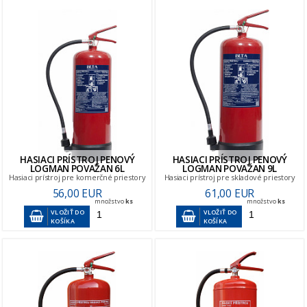
HASIACI PRÍSTROJ PENOVÝ
HASIACI PRÍSTROJ PENOVÝ
LOGMAN POVAŽAN 6L
LOGMAN POVAŽAN 9L
Hasiaci prístroj pre komerčné priestory
Hasiaci prístroj pre skladové priestory
56,00 EUR
61,00 EUR
množstvo
ks
množstvo
ks
VLOŽIŤ DO
VLOŽIŤ DO
KOŠÍKA
KOŠÍKA