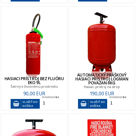
AUTOMATICKÝ PRÁŠKOVÝ
HASIACI PRÍSTROJ BEZ FLUÓRU
HASIACI PRÍSTROJ LOGMAN
EKO 9L
POVAŽAN 6KG
Šetrný k životnému prostrediu
Hasiaci prístroj na strop
90,00 EUR
190,00 EUR
množstvo
ks
množstvo
ks
VLOŽIŤ DO
VLOŽIŤ DO
KOŠÍKA
KOŠÍKA