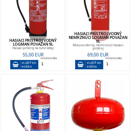
HASIACI PRÍSTROJ VODNÝ
NEMRZNÚCI LOGMAN POVAŽAN
HASIACI PRÍSTROJ VODNÝ
9L
LOGMAN POVAŽAN 9L
Mrazuvzdorný, nemrznúci hasiaci
Hasiaci prístroj na tuhé látky
prístroj
55,00 EUR
69,00 EUR
množstvo
ks
množstvo
ks
VLOŽIŤ DO
VLOŽIŤ DO
KOŠÍKA
KOŠÍKA