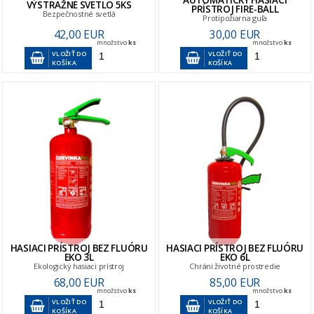
AUTOMATICKÝ HASIACI
VÝSTRAŽNÉ SVETLO 5KS
PRÍSTROJ FIRE-BALL
Bezpečnostné svetlá
Protipožiarna guľa
42,00 EUR
30,00 EUR
množstvo
ks
množstvo
ks
VLOŽIŤ DO
VLOŽIŤ DO
KOŠÍKA
KOŠÍKA
HASIACI PRÍSTROJ BEZ FLUÓRU
HASIACI PRÍSTROJ BEZ FLUÓRU
EKO 3L
EKO 6L
Ekologický hasiaci prístroj
Chráni životné prostredie
68,00 EUR
85,00 EUR
množstvo
ks
množstvo
ks
VLOŽIŤ DO
VLOŽIŤ DO
KOŠÍKA
KOŠÍKA