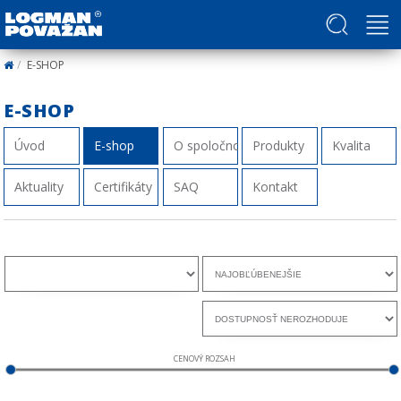
Politika v oblasti ľudských práv a slobôd
E-SHOP
E-SHOP
Úvod
E-shop
O spoločnosti
Produkty
Kvalita
Aktuality
Certifikáty
SAQ
Kontakt
CENOVÝ ROZSAH