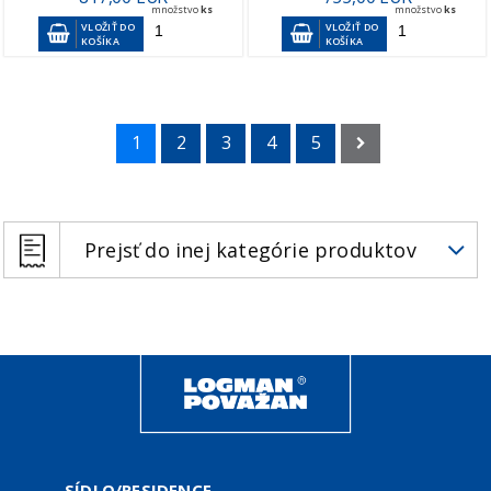
množstvo
ks
množstvo
ks
VLOŽIŤ DO
VLOŽIŤ DO
KOŠÍKA
KOŠÍKA
1
2
3
4
5
Prejsť do inej kategórie produktov
SÍDLO/RESIDENCE