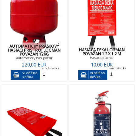
AUTOMATICKÝ PRÁŠKOVÝ
HASIACA DEKA LOGMAN
HASIACI PRÍSTROJ LOGMAN
POVAŽAN 1.2 X 1.2 M
POVAŽAN 12KG
Hasiaca plachta
Automaticky hasí požiar
220,00 EUR
10,00 EUR
množstvo
ks
množstvo
ks
VLOŽIŤ DO
VLOŽIŤ DO
KOŠÍKA
KOŠÍKA