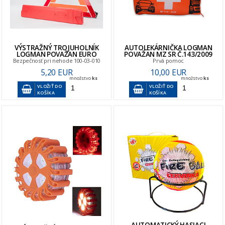
VÝSTRAŽNÝ TROJUHOLNÍK
AUTOLEKÁRNIČKA LOGMAN
LOGMAN POVAŽAN EURO
POVAŽAN MZ SR Č.143/2009
Bezpečnosť pri nehode 100-03-010
Prvá pomoc
5,20 EUR
10,00 EUR
množstvo
ks
množstvo
ks
VLOŽIŤ DO
VLOŽIŤ DO
KOŠÍKA
KOŠÍKA