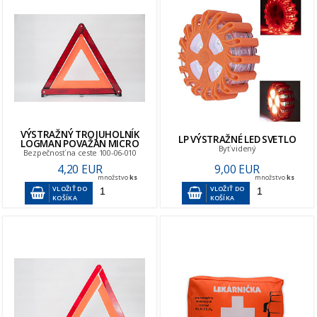
VÝSTRAŽNÝ TROJUHOLNÍK
LP VÝSTRAŽNÉ LED SVETLO
LOGMAN POVAŽAN MICRO
Byť videný
Bezpečnosť na ceste 100-06-010
4,20 EUR
9,00 EUR
množstvo
ks
množstvo
ks
VLOŽIŤ DO
VLOŽIŤ DO
KOŠÍKA
KOŠÍKA