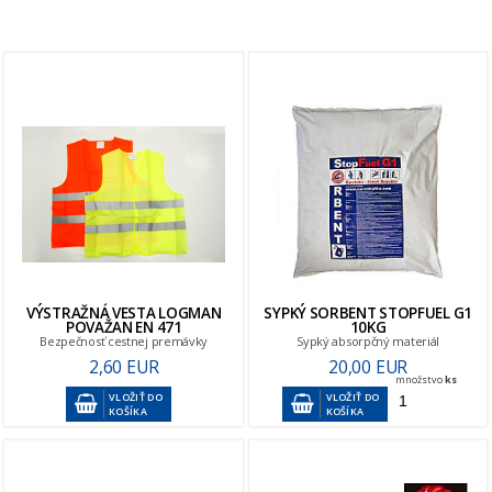
VÝSTRAŽNÁ VESTA LOGMAN
SYPKÝ SORBENT STOPFUEL G1
POVAŽAN EN 471
10KG
Bezpečnosť cestnej premávky
Sypký absorpčný materiál
2,60 EUR
20,00 EUR
množstvo
ks
VLOŽIŤ DO
VLOŽIŤ DO
KOŠÍKA
KOŠÍKA