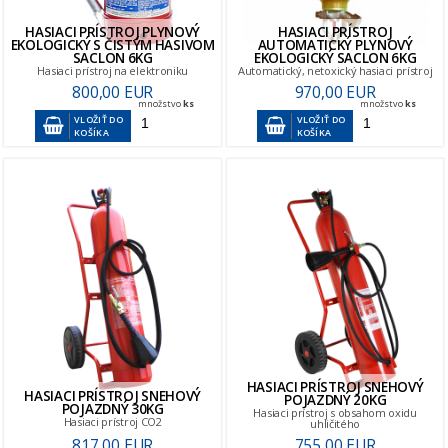
HASIACI PRÍSTROJ PLYNOVÝ
HASIACI PRÍSTROJ
EKOLOGICKÝ S ČISTÝM HASIVOM
AUTOMATICKÝ PLYNOVÝ
SACLON 6KG
EKOLOGICKÝ SACLON 6KG
Hasiaci prístroj na elektroniku
Automatický, netoxický hasiaci prístroj
800,00 EUR
970,00 EUR
množstvo
ks
množstvo
ks
VLOŽIŤ DO
VLOŽIŤ DO
KOŠÍKA
KOŠÍKA
HASIACI PRÍSTROJ SNEHOVÝ
HASIACI PRÍSTROJ SNEHOVÝ
POJAZDNÝ 20KG
POJAZDNÝ 30KG
Hasiaci prístroj s obsahom oxidu
Hasiaci prístroj CO2
uhličitého
817,00 EUR
755,00 EUR