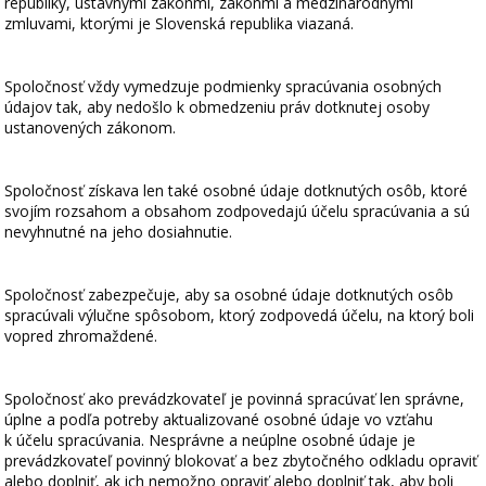
republiky, ústavnými zákonmi, zákonmi a medzinárodnými
zmluvami, ktorými je Slovenská republika viazaná.
Spoločnosť vždy vymedzuje podmienky spracúvania osobných
údajov tak, aby nedošlo k obmedzeniu práv dotknutej osoby
ustanovených zákonom.
Spoločnosť získava len také osobné údaje dotknutých osôb, ktoré
svojím rozsahom a obsahom zodpovedajú účelu spracúvania a sú
nevyhnutné na jeho dosiahnutie.
Spoločnosť zabezpečuje, aby sa osobné údaje dotknutých osôb
spracúvali výlučne spôsobom, ktorý zodpovedá účelu, na ktorý boli
vopred zhromaždené.
Spoločnosť ako prevádzkovateľ je povinná spracúvať len správne,
úplne a podľa potreby aktualizované osobné údaje vo vzťahu
k účelu spracúvania. Nesprávne a neúplne osobné údaje je
prevádzkovateľ povinný blokovať a bez zbytočného odkladu opraviť
alebo doplniť, ak ich nemožno opraviť alebo doplniť tak, aby boli