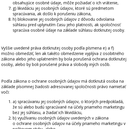
obsahujúce osobné údaje, môže požiadať o ich vrátenie,
g) likvidáciu jej osobných údajov, ktoré sú predmetom
spracúvania, ak došlo k porušeniu zákona,
h) blokovanie jej osobných údajov z dôvodu odvolania
súhlasu pred uplynutím času jeho platnosti, ak spoločnosť
spracúva osobné údaje na základe súhlasu dotknutej osoby.
Vyššie uvedené práva dotknutej osoby podľa písmena e) a f)
možno obmedziť, len ak takéto obmedzenie vyplýva z osobitného
zákona alebo jeho uplatnením by bola porušená ochrana dotknutej
osoby, alebo by boli porušené práva a slobody iných osôb.
Podľa zákona o ochrane osobných údajov má dotknutá osoba na
základe písomnej žiadosti adresovanej spoločnosti právo namietať
voči:
a) spracúvaniu jej osobných údajov, o ktorých predpokladá,
že sú alebo budú spracúvané na účely priameho marketingu
bez jej súhlasu, a žiadať ich likvidáciu,
b) využívaniu osobných údajov uvedených v zákona
o ochrane osobných údajov na účely priameho marketingu v
poštovom styku, alebo