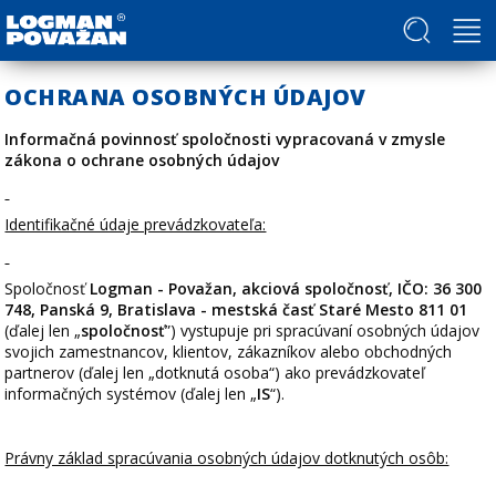
Politika v oblasti ľudských práv a slobôd
OCHRANA OSOBNÝCH ÚDAJOV
Informačná povinnosť spoločnosti vypracovaná v zmysle
zákona o ochrane osobných údajov
Identifikačné údaje prevádzkovateľa:
Spoločnosť
Logman - Považan, akciová spoločnosť, IČO: 36 300
748, Panská 9, Bratislava - mestská časť Staré Mesto 811 01
(ďalej len „
spoločnosť
”) vystupuje pri spracúvaní osobných údajov
svojich zamestnancov, klientov, zákazníkov alebo obchodných
partnerov (ďalej len „dotknutá osoba“) ako prevádzkovateľ
informačných systémov (ďalej len „
IS
“).
Právny základ spracúvania osobných údajov dotknutých osôb: