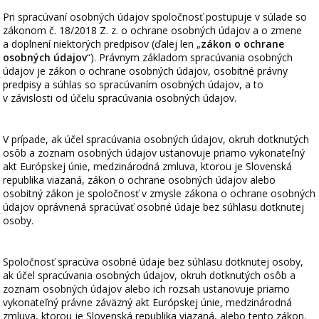
Pri spracúvaní osobných údajov spoločnosť postupuje v súlade so
zákonom č. 18/2018 Z. z. o ochrane osobných údajov a o zmene
a doplnení niektorých predpisov (ďalej len „
zákon o ochrane
osobných údajov
“). Právnym základom spracúvania osobných
údajov je zákon o ochrane osobných údajov, osobitné právny
predpisy a súhlas so spracúvaním osobných údajov, a to
v závislosti od účelu spracúvania osobných údajov.
V prípade, ak účel spracúvania osobných údajov, okruh dotknutých
osôb a zoznam osobných údajov ustanovuje priamo vykonateľný
akt Európskej únie, medzinárodná zmluva, ktorou je Slovenská
republika viazaná, zákon o ochrane osobných údajov alebo
osobitný zákon je spoločnosť v zmysle zákona o ochrane osobných
údajov oprávnená spracúvať osobné údaje bez súhlasu dotknutej
osoby.
Spoločnosť spracúva osobné údaje bez súhlasu dotknutej osoby,
ak účel spracúvania osobných údajov, okruh dotknutých osôb a
zoznam osobných údajov alebo ich rozsah ustanovuje priamo
vykonateľný právne záväzný akt Európskej únie, medzinárodná
zmluva, ktorou je Slovenská republika viazaná, alebo tento zákon.