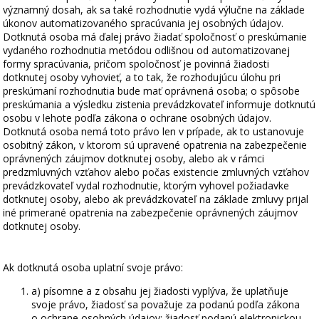
významný dosah, ak sa také rozhodnutie vydá výlučne na základe
úkonov automatizovaného spracúvania jej osobných údajov.
Dotknutá osoba má ďalej právo žiadať spoločnosť o preskúmanie
vydaného rozhodnutia metódou odlišnou od automatizovanej
formy spracúvania, pričom spoločnosť je povinná žiadosti
dotknutej osoby vyhovieť, a to tak, že rozhodujúcu úlohu pri
preskúmaní rozhodnutia bude mať oprávnená osoba; o spôsobe
preskúmania a výsledku zistenia prevádzkovateľ informuje dotknutú
osobu v lehote podľa zákona o ochrane osobných údajov.
Dotknutá osoba nemá toto právo len v prípade, ak to ustanovuje
osobitný zákon, v ktorom sú upravené opatrenia na zabezpečenie
oprávnených záujmov dotknutej osoby, alebo ak v rámci
predzmluvných vzťahov alebo počas existencie zmluvných vzťahov
prevádzkovateľ vydal rozhodnutie, ktorým vyhovel požiadavke
dotknutej osoby, alebo ak prevádzkovateľ na základe zmluvy prijal
iné primerané opatrenia na zabezpečenie oprávnených záujmov
dotknutej osoby.
Ak dotknutá osoba uplatní svoje právo:
a) písomne a z obsahu jej žiadosti vyplýva, že uplatňuje
svoje právo, žiadosť sa považuje za podanú podľa zákona
o ochrane osobných údajov; žiadosť podanú elektronickou