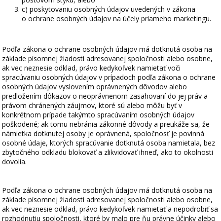
c) poskytovaniu osobných údajov uvedených v zákona
o ochrane osobných údajov na účely priameho marketingu.
Podľa zákona o ochrane osobných údajov má dotknutá osoba na
základe písomnej žiadosti adresovanej spoločnosti alebo osobne,
ak vec neznesie odklad, právo kedykoľvek namietať voči
spracúvaniu osobných údajov v prípadoch podľa zákona o ochrane
osobných údajov vyslovením oprávnených dôvodov alebo
predložením dôkazov o neoprávnenom zasahovaní do jej práv a
právom chránených záujmov, ktoré sú alebo môžu byť v
konkrétnom prípade takýmto spracúvaním osobných údajov
poškodené; ak tomu nebránia zákonné dôvody a preukáže sa, že
námietka dotknutej osoby je oprávnená, spoločnosť je povinná
osobné údaje, ktorých spracúvanie dotknutá osoba namietala, bez
zbytočného odkladu blokovať a zlikvidovať ihneď, ako to okolnosti
dovolia.
Podľa zákona o ochrane osobných údajov má dotknutá osoba na
základe písomnej žiadosti adresovanej spoločnosti alebo osobne,
ak vec neznesie odklad, právo kedykoľvek namietať a nepodrobiť sa
rozhodnutiu spoločnosti, ktoré by malo pre ňu právne účinky alebo