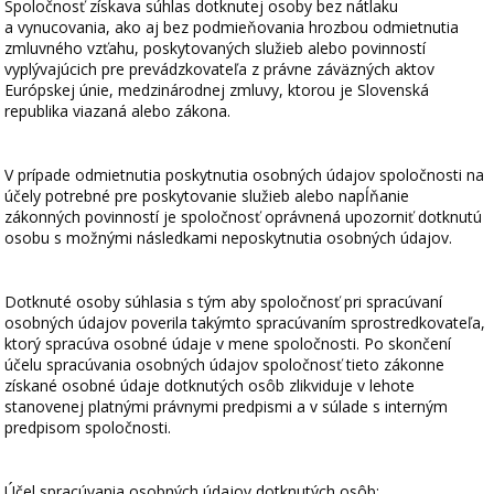
Spoločnosť získava súhlas dotknutej osoby bez nátlaku
a vynucovania, ako aj bez podmieňovania hrozbou odmietnutia
zmluvného vzťahu, poskytovaných služieb alebo povinností
vyplývajúcich pre prevádzkovateľa z právne záväzných aktov
Európskej únie, medzinárodnej zmluvy, ktorou je Slovenská
republika viazaná alebo zákona.
V prípade odmietnutia poskytnutia osobných údajov spoločnosti na
účely potrebné pre poskytovanie služieb alebo napĺňanie
zákonných povinností je spoločnosť oprávnená upozorniť dotknutú
osobu s možnými následkami neposkytnutia osobných údajov.
Dotknuté osoby súhlasia s tým aby spoločnosť pri spracúvaní
osobných údajov poverila takýmto spracúvaním sprostredkovateľa,
ktorý spracúva osobné údaje v mene spoločnosti. Po skončení
účelu spracúvania osobných údajov spoločnosť tieto zákonne
získané osobné údaje dotknutých osôb zlikviduje v lehote
stanovenej platnými právnymi predpismi a v súlade s interným
predpisom spoločnosti.
Účel spracúvania osobných údajov dotknutých osôb: