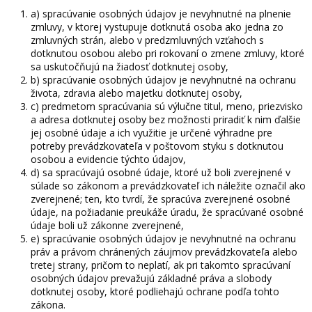
a) spracúvanie osobných údajov je nevyhnutné na plnenie
zmluvy, v ktorej vystupuje dotknutá osoba ako jedna zo
zmluvných strán, alebo v predzmluvných vzťahoch s
dotknutou osobou alebo pri rokovaní o zmene zmluvy, ktoré
sa uskutočňujú na žiadosť dotknutej osoby,
b) spracúvanie osobných údajov je nevyhnutné na ochranu
života, zdravia alebo majetku dotknutej osoby,
c) predmetom spracúvania sú výlučne titul, meno, priezvisko
a adresa dotknutej osoby bez možnosti priradiť k nim ďalšie
jej osobné údaje a ich využitie je určené výhradne pre
potreby prevádzkovateľa v poštovom styku s dotknutou
osobou a evidencie týchto údajov,
d) sa spracúvajú osobné údaje, ktoré už boli zverejnené v
súlade so zákonom a prevádzkovateľ ich náležite označil ako
zverejnené; ten, kto tvrdí, že spracúva zverejnené osobné
údaje, na požiadanie preukáže úradu, že spracúvané osobné
údaje boli už zákonne zverejnené,
e) spracúvanie osobných údajov je nevyhnutné na ochranu
práv a právom chránených záujmov prevádzkovateľa alebo
tretej strany, pričom to neplatí, ak pri takomto spracúvaní
osobných údajov prevažujú základné práva a slobody
dotknutej osoby, ktoré podliehajú ochrane podľa tohto
zákona.