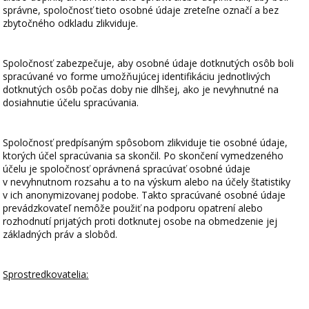
správne, spoločnosť tieto osobné údaje zreteľne označí a bez
zbytočného odkladu zlikviduje.
Spoločnosť zabezpečuje, aby osobné údaje dotknutých osôb boli
spracúvané vo forme umožňujúcej identifikáciu jednotlivých
dotknutých osôb počas doby nie dlhšej, ako je nevyhnutné na
dosiahnutie účelu spracúvania.
Spoločnosť predpísaným spôsobom zlikviduje tie osobné údaje,
ktorých účel spracúvania sa skončil. Po skončení vymedzeného
účelu je spoločnosť oprávnená spracúvať osobné údaje
v nevyhnutnom rozsahu a to na výskum alebo na účely štatistiky
v ich anonymizovanej podobe. Takto spracúvané osobné údaje
prevádzkovateľ nemôže použiť na podporu opatrení alebo
rozhodnutí prijatých proti dotknutej osobe na obmedzenie jej
základných práv a slobôd.
Sprostredkovatelia: