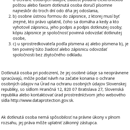
poštou alebo faxom dotknutá osoba doručí písomne
najneskôr do troch dní odo dňa jej odoslania,
b) osobne ústnou formou do zápisnice, z ktorej musí byť
zrejmé, kto právo uplatnil, čoho sa domáha a kedy a kto
vyhotovil zápisnicu, jeho podpis a podpis dotknutej osoby;
kópiu zápisnice je spoločnosť povinná odovzdať dotknutej
osobe,
c) u sprostredkovateľa podľa písmena a) alebo písmena b), je
ten povinný túto žiadosť alebo zápisnicu odovzdať
spoločnosti bez zbytočného odkladu.
Dotknutá osoba pri podozrení, že jej osobné údaje sa neoprávnene
spracúvajú, môže podať návrh na začatie konania o ochrane
osobných údajov na Úrad na ochranu osobných údajov Slovenskej
republiky, so sídlom Hraničná 12, 820 07 Bratislava 27, Slovenská
republika alebo kontaktovať úrad prostredníctvom jeho webového
sídla http://www.dataprotection.gov.sk.
Ak dotknutá osoba nemá spôsobilosť na právne úkony v plnom
rozsahu, jej práva môže uplatniť zákonný zástupca.