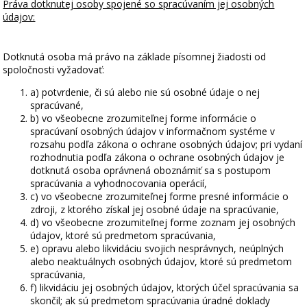
Práva dotknutej osoby spojené so spracúvaním jej osobných
údajov:
Dotknutá osoba má právo na základe písomnej žiadosti od
spoločnosti vyžadovať:
a) potvrdenie, či sú alebo nie sú osobné údaje o nej
spracúvané,
b) vo všeobecne zrozumiteľnej forme informácie o
spracúvaní osobných údajov v informačnom systéme v
rozsahu podľa zákona o ochrane osobných údajov; pri vydaní
rozhodnutia podľa zákona o ochrane osobných údajov je
dotknutá osoba oprávnená oboznámiť sa s postupom
spracúvania a vyhodnocovania operácií,
c) vo všeobecne zrozumiteľnej forme presné informácie o
zdroji, z ktorého získal jej osobné údaje na spracúvanie,
d) vo všeobecne zrozumiteľnej forme zoznam jej osobných
údajov, ktoré sú predmetom spracúvania,
e) opravu alebo likvidáciu svojich nesprávnych, neúplných
alebo neaktuálnych osobných údajov, ktoré sú predmetom
spracúvania,
f) likvidáciu jej osobných údajov, ktorých účel spracúvania sa
skončil; ak sú predmetom spracúvania úradné doklady