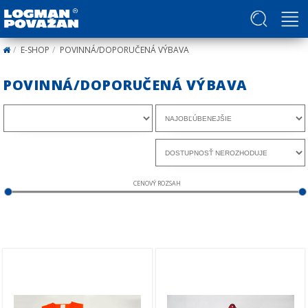
Politika v oblasti ľudských práv a slobôd
E-SHOP
POVINNÁ/DOPORUČENÁ VÝBAVA
POVINNÁ/DOPORUČENÁ VÝBAVA
CENOVÝ ROZSAH