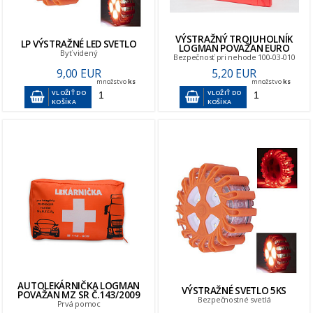
VÝSTRAŽNÝ TROJUHOLNÍK
LP VÝSTRAŽNÉ LED SVETLO
LOGMAN POVAŽAN EURO
Byť videný
Bezpečnosť pri nehode 100-03-010
9,00 EUR
5,20 EUR
množstvo
ks
množstvo
ks
VLOŽIŤ DO
VLOŽIŤ DO
KOŠÍKA
KOŠÍKA
AUTOLEKÁRNIČKA LOGMAN
VÝSTRAŽNÉ SVETLO 5KS
POVAŽAN MZ SR Č.143/2009
Bezpečnostné svetlá
Prvá pomoc