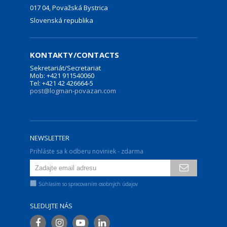
017 04, Považská Bystrica
Slovenská republika
KONTAKTY/CONTACTS
Sekretariát/Secretariat
Mob: +421 911540060
Tel: +421 42 426664-5
post@logman-povazan.com
NEWSLETTER
Prihláste sa k odberu noviniek - zdarma
Súhlasím so spracovaním osobných údajov
SLEDUJTE NÁS