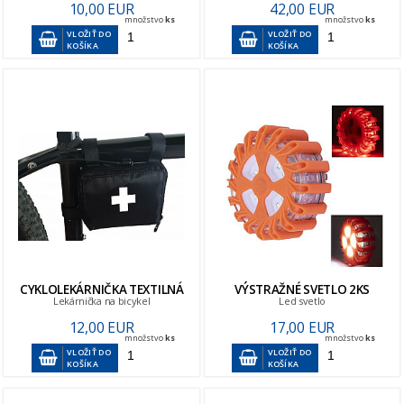
10,00 EUR
42,00 EUR
množstvo
ks
množstvo
ks
VLOŽIŤ DO
VLOŽIŤ DO
KOŠÍKA
KOŠÍKA
CYKLOLEKÁRNIČKA TEXTILNÁ
VÝSTRAŽNÉ SVETLO 2KS
Lekárnička na bicykel
Led svetlo
12,00 EUR
17,00 EUR
množstvo
ks
množstvo
ks
VLOŽIŤ DO
VLOŽIŤ DO
KOŠÍKA
KOŠÍKA