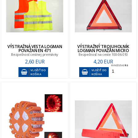
VÝSTRAŽNÁ VESTA LOGMAN
VÝSTRAŽNÝ TROJUHOLNÍK
POVAŽAN EN 471
LOGMAN POVAŽAN MICRO
Bezpečnosť cestnej premávky
Bezpečnosť na ceste 100-06-010
2,60 EUR
4,20 EUR
množstvo
ks
VLOŽIŤ DO
VLOŽIŤ DO
KOŠÍKA
KOŠÍKA