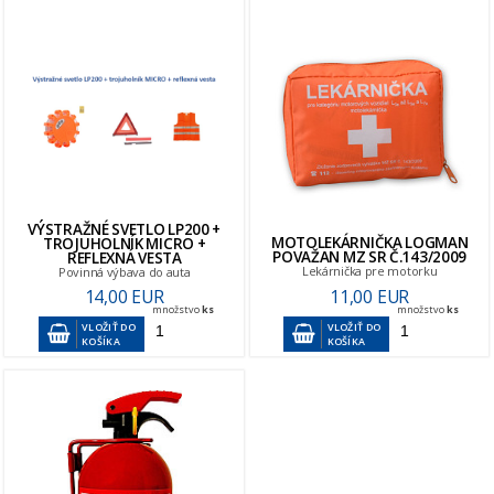
VÝSTRAŽNÉ SVETLO LP200 +
MOTOLEKÁRNIČKA LOGMAN
TROJUHOLNÍK MICRO +
POVAŽAN MZ SR Č.143/2009
REFLEXNÁ VESTA
Lekárnička pre motorku
Povinná výbava do auta
14,00 EUR
11,00 EUR
množstvo
ks
množstvo
ks
VLOŽIŤ DO
VLOŽIŤ DO
KOŠÍKA
KOŠÍKA