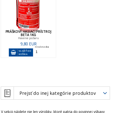
PRÁŠKOVÝ HASIACI PRÍSTROJ
BETA 1KG
Hasenie požiaru
9,80 EUR
množstvo
ks
VLOŽIŤ DO
KOŠÍKA
Prejsť do inej kategórie produktov
V sekcii nájdete nie len výrobky, ktoré patria do povinnej výbavy