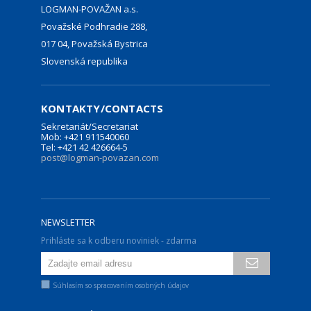
LOGMAN-POVAŽAN a.s.
Považské Podhradie 288,
017 04, Považská Bystrica
Slovenská republika
KONTAKTY/CONTACTS
Sekretariát/Secretariat
Mob: +421 911540060
Tel: +421 42 426664-5
post@logman-povazan.com
NEWSLETTER
Prihláste sa k odberu noviniek - zdarma
Súhlasím so spracovaním osobných údajov