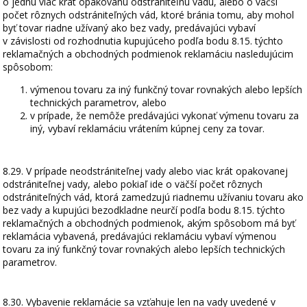
o jednu viac krát opakovanú odstrániteľnú vadu, alebo o väčší
počet rôznych odstrániteľných vád, ktoré bránia tomu, aby mohol
byť tovar riadne užívaný ako bez vady, predávajúci vybaví
v závislosti od rozhodnutia kupujúceho podľa bodu 8.15. týchto
reklamačných a obchodných podmienok reklamáciu nasledujúcim
spôsobom:
výmenou tovaru za iný funkčný tovar rovnakých alebo lepších
technických parametrov, alebo
v prípade, že nemôže predávajúci vykonať výmenu tovaru za
iný, vybaví reklamáciu vrátením kúpnej ceny za tovar.
8.29. V prípade neodstrániteľnej vady alebo viac krát opakovanej
odstrániteľnej vady, alebo pokiaľ ide o väčší počet rôznych
odstrániteľných vád, ktorá zamedzujú riadnemu užívaniu tovaru ako
bez vady a kupujúci bezodkladne neurčí podľa bodu 8.15. týchto
reklamačných a obchodných podmienok, akým spôsobom má byť
reklamácia vybavená, predávajúci reklamáciu vybaví výmenou
tovaru za iný funkčný tovar rovnakých alebo lepších technických
parametrov.
8.30. Vybavenie reklamácie sa vzťahuje len na vady uvedené v