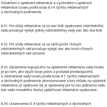
Oznámení o uplatnení reklamácie a v potvrdení o uplatnení
reklamácie tovaru podľa bodu 8.14. týchto reklamačných
a obchodných podmienok.
8.31. Pre účely reklamácie sa za viac krát opakovanú odstrániteľnú
vadu považuje výskyt jednej odstrániteľnej vady viac ako dva krát.
8.32. Pre účely reklamácie sa za väčší počet rôznych
odstrániteľných vád považuje výskyt viac ako troch rôznych
odstrániteľných vád súčasne.
8.33. Oprávnenie kupujúceho na uplatnenie reklamácie vady tovaru
je po tom, ako využil svoje právo a požiadal predávajúceho
o odstránenie vady tovaru podľa bodu 8.1. týchto reklamačných
a obchodných podmienok skonzumované a bez ohľadu na výsledok
reklamácie už opätovne nie je oprávnený pre tú istú jedinečnú vadu
(nie vadu rovnakého druhu) uplatňovať reklamáciu opakovane.
8.34. Ustanovenia čl. 8 týchto reklamačných a obchodných