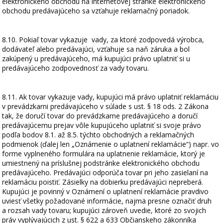
elektronického obchodu na internetovej stránke elektronického
obchodu predávajúceho sa vzťahuje reklamačný poriadok.
8.10. Pokiaľ tovar vykazuje vady, za ktoré zodpovedá výrobca,
dodávateľ alebo predávajúci, vzťahuje sa naň záruka a bol
zakúpený u predávajúceho, má kupujúci právo uplatniť si u
predávajúceho zodpovednosť za vady tovaru.
8.11. Ak tovar vykazuje vady, kupujúci má právo uplatniť reklamáciu
v prevádzkarni predávajúceho v súlade s ust. § 18 ods. 2 Zákona
tak, že doručí tovar do prevádzkarne predávajúceho a doručí
predávajúcemu prejav vôle kupujúceho uplatniť si svoje právo
podľa bodov 8.1. až 8.5. týchto obchodných a reklamačných
podmienok (ďalej len „Oznámenie o uplatnení reklamácie“) napr. vo
forme vyplneného formulára na uplatnenie reklamácie, ktorý je
umiestnený na príslušnej podstránke elektronického obchodu
predávajúceho. Predávajúci odporúča tovar pri jeho zasielaní na
reklamáciu poistiť. Zásielky na dobierku predávajúci nepreberá.
Kupujúci je povinný v Oznámení o uplatnení reklamácie pravdivo
uviesť všetky požadované informácie, najmä presne označiť druh
a rozsah vady tovaru; kupujúci zároveň uvedie, ktoré zo svojich
práv vyplývajúcich z ust. § 622 a 633 Občianskeho zákonníka