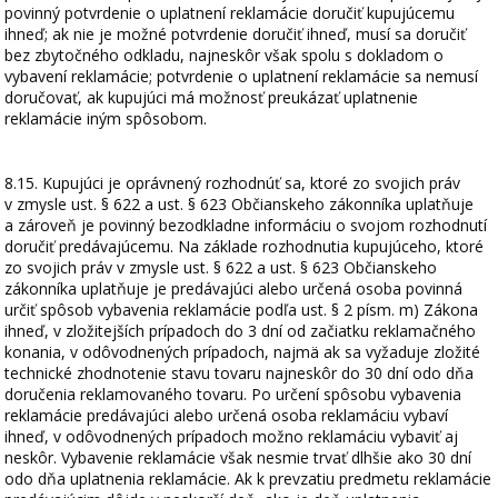
povinný potvrdenie o uplatnení reklamácie doručiť kupujúcemu
ihneď; ak nie je možné potvrdenie doručiť ihneď, musí sa doručiť
bez zbytočného odkladu, najneskôr však spolu s dokladom o
vybavení reklamácie; potvrdenie o uplatnení reklamácie sa nemusí
doručovať, ak kupujúci má možnosť preukázať uplatnenie
reklamácie iným spôsobom.
8.15. Kupujúci je oprávnený rozhodnúť sa, ktoré zo svojich práv
v zmysle ust. § 622 a ust. § 623 Občianskeho zákonníka uplatňuje
a zároveň je povinný bezodkladne informáciu o svojom rozhodnutí
doručiť predávajúcemu. Na základe rozhodnutia kupujúceho, ktoré
zo svojich práv v zmysle ust. § 622 a ust. § 623 Občianskeho
zákonníka uplatňuje je predávajúci alebo určená osoba povinná
určiť spôsob vybavenia reklamácie podľa ust. § 2 písm. m) Zákona
ihneď, v zložitejších prípadoch do 3 dní od začiatku reklamačného
konania, v odôvodnených prípadoch, najmä ak sa vyžaduje zložité
technické zhodnotenie stavu tovaru najneskôr do 30 dní odo dňa
doručenia reklamovaného tovaru. Po určení spôsobu vybavenia
reklamácie predávajúci alebo určená osoba reklamáciu vybaví
ihneď, v odôvodnených prípadoch možno reklamáciu vybaviť aj
neskôr. Vybavenie reklamácie však nesmie trvať dlhšie ako 30 dní
odo dňa uplatnenia reklamácie. Ak k prevzatiu predmetu reklamácie