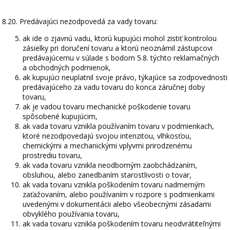
8.20. Predávajúci nezodpovedá za vady tovaru:
ak ide o zjavnú vadu, ktorú kupujúci mohol zistiť kontrolou
zásielky pri doručení tovaru a ktorú neoznámil zástupcovi
predávajúcemu v súlade s bodom 5.8. týchto reklamačných
a obchodných podmienok,
ak kupujúci neuplatnil svoje právo, týkajúce sa zodpovednosti
predávajúceho za vadu tovaru do konca záručnej doby
tovaru,
ak je vadou tovaru mechanické poškodenie tovaru
spôsobené kupujúcim,
ak vada tovaru vznikla používaním tovaru v podmienkach,
ktoré nezodpovedajú svojou intenzitou, vlhkosťou,
chemickými a mechanickými vplyvmi prirodzenému
prostrediu tovaru,
ak vada tovaru vznikla neodborným zaobchádzaním,
obsluhou, alebo zanedbaním starostlivosti o tovar,
ak vada tovaru vznikla poškodením tovaru nadmerným
zaťažovaním, alebo používaním v rozpore s podmienkami
uvedenými v dokumentácii alebo všeobecnými zásadami
obvyklého používania tovaru,
ak vada tovaru vznikla poškodením tovaru neodvrátiteľnými