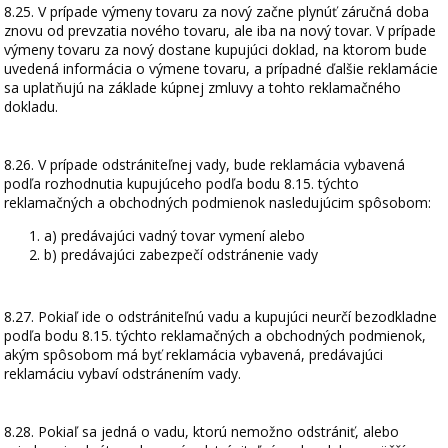
8.25. V prípade výmeny tovaru za nový začne plynúť záručná doba
znovu od prevzatia nového tovaru, ale iba na nový tovar. V prípade
výmeny tovaru za nový dostane kupujúci doklad, na ktorom bude
uvedená informácia o výmene tovaru, a prípadné ďalšie reklamácie
sa uplatňujú na základe kúpnej zmluvy a tohto reklamačného
dokladu.
8.26. V prípade odstrániteľnej vady, bude reklamácia vybavená
podľa rozhodnutia kupujúceho podľa bodu 8.15. týchto
reklamačných a obchodných podmienok nasledujúcim spôsobom:
a) predávajúci vadný tovar vymení alebo
b) predávajúci zabezpečí odstránenie vady
8.27. Pokiaľ ide o odstrániteľnú vadu a kupujúci neurčí bezodkladne
podľa bodu 8.15. týchto reklamačných a obchodných podmienok,
akým spôsobom má byť reklamácia vybavená, predávajúci
reklamáciu vybaví odstránením vady.
8.28. Pokiaľ sa jedná o vadu, ktorú nemožno odstrániť, alebo