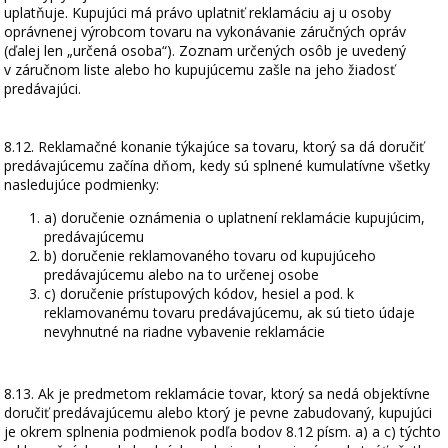
uplatňuje. Kupujúci má právo uplatniť reklamáciu aj u osoby
oprávnenej výrobcom tovaru na vykonávanie záručných opráv
(ďalej len „určená osoba“). Zoznam určených osôb je uvedený
v záručnom liste alebo ho kupujúcemu zašle na jeho žiadosť
predávajúci.
8.12. Reklamačné konanie týkajúce sa tovaru, ktorý sa dá doručiť
predávajúcemu začína dňom, kedy sú splnené kumulatívne všetky
nasledujúce podmienky:
a) doručenie oznámenia o uplatnení reklamácie kupujúcim,
predávajúcemu
b) doručenie reklamovaného tovaru od kupujúceho
predávajúcemu alebo na to určenej osobe
c) doručenie prístupových kódov, hesiel a pod. k
reklamovanému tovaru predávajúcemu, ak sú tieto údaje
nevyhnutné na riadne vybavenie reklamácie
8.13. Ak je predmetom reklamácie tovar, ktorý sa nedá objektívne
doručiť predávajúcemu alebo ktorý je pevne zabudovaný, kupujúci
je okrem splnenia podmienok podľa bodov 8.12 písm. a) a c) týchto