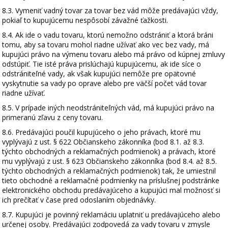
8.3. Vymeniť vadný tovar za tovar bez vád môže predávajúci vždy,
pokiaľ to kupujúcemu nespôsobí závažné ťažkosti.
8.4. Ak ide o vadu tovaru, ktorú nemožno odstrániť a ktorá bráni
tomu, aby sa tovaru mohol riadne užívať ako vec bez vady, má
kupujúci právo na výmenu tovaru alebo má právo od kúpnej zmluvy
odstúpiť. Tie isté práva prislúchajú kupujúcemu, ak ide síce o
odstrániteľné vady, ak však kupujúci nemôže pre opätovné
vyskytnutie sa vady po oprave alebo pre väčší počet vád tovar
riadne užívať.
8.5. V prípade iných neodstrániteľných vád, má kupujúci právo na
primeranú zľavu z ceny tovaru.
8.6. Predávajúci poučil kupujúceho o jeho právach, ktoré mu
vyplývajú z ust. § 622 Občianskeho zákonníka (bod 8.1. až 8.3.
týchto obchodných a reklamačných podmienok) a právach, ktoré
mu vyplývajú z ust. § 623 Občianskeho zákonníka (bod 8.4. až 8.5.
týchto obchodných a reklamačných podmienok) tak, že umiestnil
tieto obchodné a reklamačné podmienky na príslušnej podstránke
elektronického obchodu predávajúceho a kupujúci mal možnosť si
ich prečítať v čase pred odoslaním objednávky.
8.7. Kupujúci je povinný reklamáciu uplatniť u predávajúceho alebo
určenej osoby. Predávajúci zodpovedá za vady tovaru v zmysle