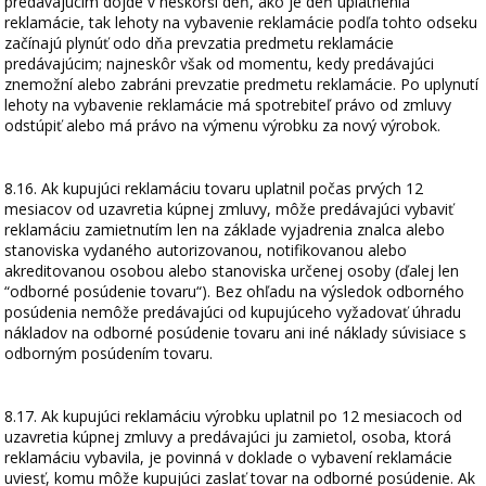
predávajúcim dôjde v neskorší deň, ako je deň uplatnenia
reklamácie, tak lehoty na vybavenie reklamácie podľa tohto odseku
začínajú plynúť odo dňa prevzatia predmetu reklamácie
predávajúcim; najneskôr však od momentu, kedy predávajúci
znemožní alebo zabráni prevzatie predmetu reklamácie. Po uplynutí
lehoty na vybavenie reklamácie má spotrebiteľ právo od zmluvy
odstúpiť alebo má právo na výmenu výrobku za nový výrobok.
8.16. Ak kupujúci reklamáciu tovaru uplatnil počas prvých 12
mesiacov od uzavretia kúpnej zmluvy, môže predávajúci vybaviť
reklamáciu zamietnutím len na základe vyjadrenia znalca alebo
stanoviska vydaného autorizovanou, notifikovanou alebo
akreditovanou osobou alebo stanoviska určenej osoby (ďalej len
“odborné posúdenie tovaru“). Bez ohľadu na výsledok odborného
posúdenia nemôže predávajúci od kupujúceho vyžadovať úhradu
nákladov na odborné posúdenie tovaru ani iné náklady súvisiace s
odborným posúdením tovaru.
8.17. Ak kupujúci reklamáciu výrobku uplatnil po 12 mesiacoch od
uzavretia kúpnej zmluvy a predávajúci ju zamietol, osoba, ktorá
reklamáciu vybavila, je povinná v doklade o vybavení reklamácie
uviesť, komu môže kupujúci zaslať tovar na odborné posúdenie. Ak