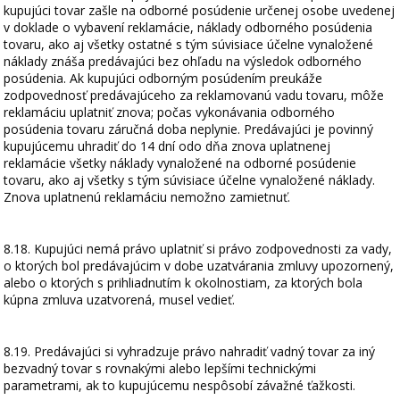
kupujúci tovar zašle na odborné posúdenie určenej osobe uvedenej
v doklade o vybavení reklamácie, náklady odborného posúdenia
tovaru, ako aj všetky ostatné s tým súvisiace účelne vynaložené
náklady znáša predávajúci bez ohľadu na výsledok odborného
posúdenia. Ak kupujúci odborným posúdením preukáže
zodpovednosť predávajúceho za reklamovanú vadu tovaru, môže
reklamáciu uplatniť znova; počas vykonávania odborného
posúdenia tovaru záručná doba neplynie. Predávajúci je povinný
kupujúcemu uhradiť do 14 dní odo dňa znova uplatnenej
reklamácie všetky náklady vynaložené na odborné posúdenie
tovaru, ako aj všetky s tým súvisiace účelne vynaložené náklady.
Znova uplatnenú reklamáciu nemožno zamietnuť.
8.18. Kupujúci nemá právo uplatniť si právo zodpovednosti za vady,
o ktorých bol predávajúcim v dobe uzatvárania zmluvy upozornený,
alebo o ktorých s prihliadnutím k okolnostiam, za ktorých bola
kúpna zmluva uzatvorená, musel vedieť.
8.19. Predávajúci si vyhradzuje právo nahradiť vadný tovar za iný
bezvadný tovar s rovnakými alebo lepšími technickými
parametrami, ak to kupujúcemu nespôsobí závažné ťažkosti.