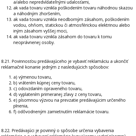
a/alebo nepredvídateľnými udalosťami,
ak vada tovaru vznikla poškodením tovaru náhodnou skazou
a náhodným zhoršením,
ak vada tovaru vznikla neodborným zásahom, poškodením
vodou, ohňom, statickou či atmosférickou elektrinou alebo
iným zásahom vyššej moci,
ak vada tovaru vznikla zásahom do tovaru k tomu
neoprávnenej osoby.
8.21. Povinnosťou predávajúceho je vybaviť reklamáciu a ukončiť
reklamačné konanie jedným z nasledujúcich spôsobov:
a) výmenou tovaru,
b) vrátením kúpnej ceny tovaru,
c) odovzdaním opraveného tovaru,
d) vyplatením primeranej zľavy z ceny tovaru,
e) písomnou výzvou na prevzatie predávajúcim určeného
plnenia,
f) odôvodneným zamietnutím reklamácie tovaru.
8.22. Predávajúci je povinný o spôsobe určenia vybavenia