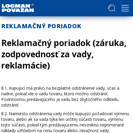
Politika v oblasti ľudských práv a slobôd
REKLAMAČNÝ PORIADOK
Reklamačný poriadok (záruka,
zodpovednosť za vady,
reklamácie)
8.1. Kupujúci má právo na bezplatné odstránenie vady, včas a
riadne, pokiaľ ide o vadu tovaru, ktorú možno odstrániť.
Povinnosťou predávajúceho je vadu bez zbytočného odkladu
odstrániť.
8.2. Namiesto odstránenia vady môže kupujúci požadovať výmenu
tovaru, alebo ak sa vada týka len určitej súčasti tovaru, výmenu
tejto súčasti, pokiaľ tým predávajúcemu nevzniknú neprimerané
náklady vzhľadom na cenu tovaru alebo závažnosť vady.