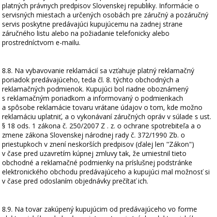
platných právnych predpisov Slovenskej republiky. Informácie o
servisných miestach a určených osobách pre záručný a pozáručný
servis poskytne predávajúci kupujúcemu na zadnej strane
záručného listu alebo na požiadanie telefonicky alebo
prostredníctvom e-mailu.
8.8. Na vybavovanie reklamácií sa vzťahuje platný reklamačný
poriadok predávajúceho, teda čl. 8. týchto obchodných a
reklamačných podmienok. Kupujúci bol riadne oboznámený
s reklamačným poriadkom a informovaný o podmienkach
a spôsobe reklamácie tovaru vrátane údajov o tom, kde možno
reklamáciu uplatniť, a o vykonávaní záručných opráv v súlade s ust.
§ 18 ods. 1 zákona č. 250/2007 Z . z. o ochrane spotrebiteľa a o
zmene zákona Slovenskej národnej rady č. 372/1990 Zb. o
priestupkoch v znení neskorších predpisov (ďalej len "Zákon")
v čase pred uzavretím kúpnej zmluvy tak, že umiestnil tieto
obchodné a reklamačné podmienky na príslušnej podstránke
elektronického obchodu predávajúceho a kupujúci mal možnosť si
v čase pred odoslaním objednávky prečítať ich.
8.9. Na tovar zakúpený kupujúcim od predávajúceho vo forme