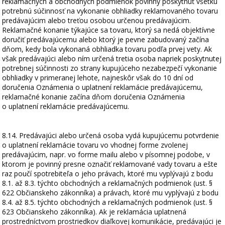
reklamačných a obchodných podmienok povinný poskytnúť všetku
potrebnú súčinnosť na vykonanie obhliadky reklamovaného tovaru
predávajúcim alebo treťou osobou určenou predávajúcim.
Reklamačné konanie týkajúce sa tovaru, ktorý sa nedá objektívne
doručiť predávajúcemu alebo ktorý je pevne zabudovaný začína
dňom, kedy bola vykonaná obhliadka tovaru podľa prvej vety. Ak
však predávajúci alebo ním určená tretia osoba napriek poskytnutej
potrebnej súčinnosti zo strany kupujúceho nezabezpečí vykonanie
obhliadky v primeranej lehote, najneskôr však do 10 dní od
doručenia Oznámenia o uplatnení reklamácie predávajúcemu,
reklamačné konanie začína dňom doručenia Oznámenia
o uplatnení reklamácie predávajúcemu.
8.14. Predávajúci alebo určená osoba vydá kupujúcemu potvrdenie
o uplatnení reklamácie tovaru vo vhodnej forme zvolenej
predávajúcim, napr. vo forme mailu alebo v písomnej podobe, v
ktorom je povinný presne označiť reklamované vady tovaru a ešte
raz poučí spotrebiteľa o jeho právach, ktoré mu vyplývajú z bodu
8.1. až 8.3. týchto obchodných a reklamačných podmienok (ust. §
622 Občianskeho zákonníka) a právach, ktoré mu vyplývajú z bodu
8.4. až 8.5. týchto obchodných a reklamačných podmienok (ust. §
623 Občianskeho zákonníka). Ak je reklamácia uplatnená
prostredníctvom prostriedkov diaľkovej komunikácie, predávajúci je