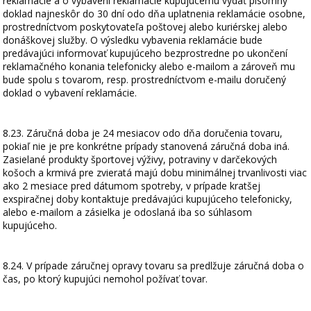
reklamácie a o vybavení reklamácie kupujúcemu vydať písomný
doklad najneskôr do 30 dní odo dňa uplatnenia reklamácie osobne,
prostredníctvom poskytovateľa poštovej alebo kuriérskej alebo
donáškovej služby. O výsledku vybavenia reklamácie bude
predávajúci informovať kupujúceho bezprostredne po ukončení
reklamačného konania telefonicky alebo e-mailom a zároveň mu
bude spolu s tovarom, resp. prostredníctvom e-mailu doručený
doklad o vybavení reklamácie.
8.23. Záručná doba je 24 mesiacov odo dňa doručenia tovaru,
pokiaľ nie je pre konkrétne prípady stanovená záručná doba iná.
Zasielané produkty športovej výživy, potraviny v darčekových
košoch a krmivá pre zvieratá majú dobu minimálnej trvanlivosti viac
ako 2 mesiace pred dátumom spotreby, v prípade kratšej
exspiračnej doby kontaktuje predávajúci kupujúceho telefonicky,
alebo e-mailom a zásielka je odoslaná iba so súhlasom
kupujúceho.
8.24. V prípade záručnej opravy tovaru sa predlžuje záručná doba o
čas, po ktorý kupujúci nemohol požívať tovar.