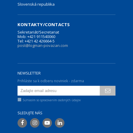
Slovenská republika
KONTAKTY/CONTACTS
Sekretariát/Secretariat
Mob: +421 911540060
Tel: +421 42 426664-5
post@logman-povazan.com
NEWSLETTER
Prihláste sa k odberu noviniek - zdarma
Súhlasím so spracovaním osobných údajov
SLEDUJTE NÁS