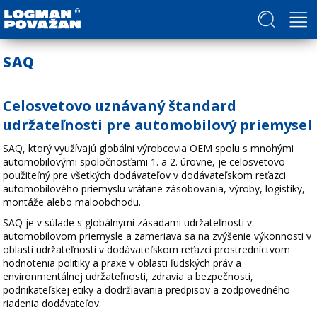
Politika v oblasti ľudských práv a slobôd
SAQ
Celosvetovo uznávaný štandard
udržateľnosti pre automobilový priemysel
SAQ, ktorý využívajú globálni výrobcovia OEM spolu s mnohými
automobilovými spoločnosťami 1. a 2. úrovne, je celosvetovo
použiteľný pre všetkých dodávateľov v dodávateľskom reťazci
automobilového priemyslu vrátane zásobovania, výroby, logistiky,
montáže alebo maloobchodu.
SAQ je v súlade s globálnymi zásadami udržateľnosti v
automobilovom priemysle a zameriava sa na zvýšenie výkonnosti v
oblasti udržateľnosti v dodávateľskom reťazci prostredníctvom
hodnotenia politiky a praxe v oblasti ľudských práv a
environmentálnej udržateľnosti, zdravia a bezpečnosti,
podnikateľskej etiky a dodržiavania predpisov a zodpovedného
riadenia dodávateľov.