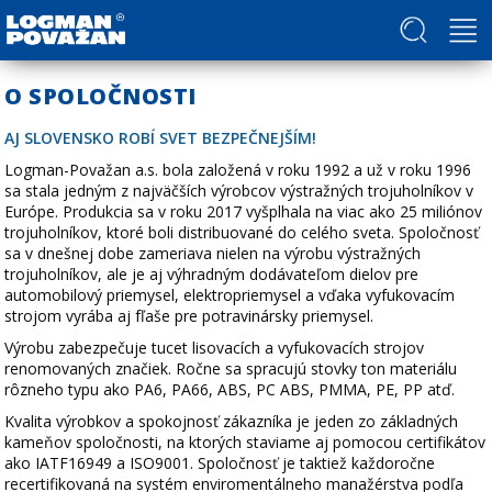
Politika v oblasti ľudských práv a slobôd
O SPOLOČNOSTI
AJ SLOVENSKO ROBÍ SVET BEZPEČNEJŠÍM!
Logman-Považan a.s. bola založená v roku 1992 a už v roku 1996
sa stala jedným z najväčších výrobcov výstražných trojuholníkov v
Európe. Produkcia sa v roku 2017 vyšplhala na viac ako 25 miliónov
trojuholníkov, ktoré boli distribuované do celého sveta. Spoločnosť
sa v dnešnej dobe zameriava nielen na výrobu výstražných
trojuholníkov, ale je aj výhradným dodávateľom dielov pre
automobilový priemysel, elektropriemysel a vďaka vyfukovacím
strojom vyrába aj fľaše pre potravinársky priemysel.
Výrobu zabezpečuje tucet lisovacích a vyfukovacích strojov
renomovaných značiek. Ročne sa spracujú stovky ton materiálu
rôzneho typu ako PA6, PA66, ABS, PC ABS, PMMA, PE, PP atď.
Kvalita výrobkov a spokojnosť zákazníka je jeden zo základných
kameňov spoločnosti, na ktorých staviame aj pomocou certifikátov
ako IATF16949 a ISO9001. Spoločnosť je taktiež každoročne
recertifikovaná na systém enviromentálneho manažérstva podľa