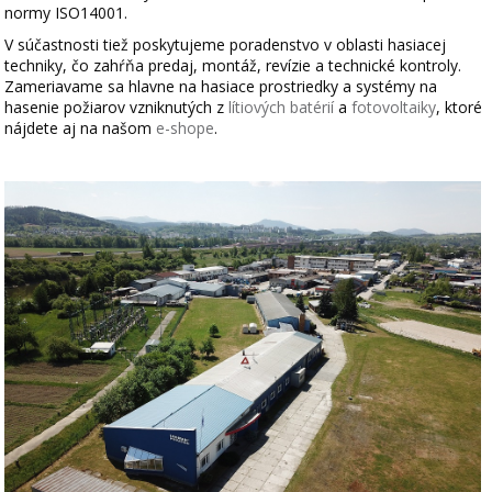
normy ISO14001.
V súčastnosti tiež poskytujeme poradenstvo v oblasti hasiacej
techniky, čo zahŕňa predaj, montáž, revízie a technické kontroly.
Zameriavame sa hlavne na hasiace prostriedky a systémy na
hasenie požiarov vzniknutých z
lítiových batérií
a
fotovoltaiky
, ktoré
nájdete aj na našom
e-shope
.