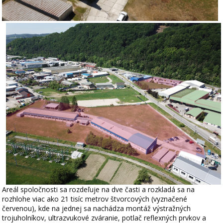
Areál spoločnosti sa rozdeľuje na dve časti a rozkladá sa na
rozhlohe viac ako 21 tisíc metrov štvorcových (vyznačené
červenou), kde na jednej sa nachádza montáž výstražných
trojuholníkov, ultrazvukové zváranie, potlač reflexných prvkov a