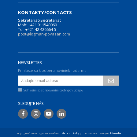
KONTAKTY/CONTACTS
Sekretariát/Secretariat
Mob: +421 911540060
Tel: +421 42 426664-5
post@logman-povazan.com
NEWSLETTER
Prihláste sa k odberu noviniek - zdarma
Súhlasím so spracovaním osobných údajov
SLEDUJTE NÁS
Copyright © 2026 Logman Považan |
Mapa stránky
| Internetové stránky od
Pitmedia