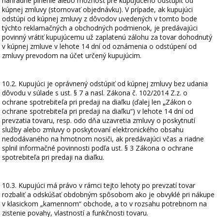
náhradné plnenie alebo možnosť pre kupujúceho odstúpiť od
kúpnej zmluvy (stornovať objednávku). V prípade, ak kupujúci
odstúpi od kúpnej zmluvy z dôvodov uvedených v tomto bode
týchto reklamačných a obchodných podmienok, je predávajúci
povinný vrátiť kupujúcemu už zaplatenú zálohu za tovar dohodnutý
v kúpnej zmluve v lehote 14 dní od oznámenia o odstúpení od
zmluvy prevodom na účet určený kupujúcim.
10.2. Kupujúci je oprávnený odstúpiť od kúpnej zmluvy bez udania
dôvodu v súlade s ust. § 7 a nasl. Zákona č. 102/2014 Z.z. o
ochrane spotrebiteľa pri predaji na diaľku (ďalej len
„
Zákon o
ochrane spotrebiteľa pri predaji na diaľku“) v lehote 14 dní od
prevzatia tovaru, resp. odo dňa uzavretia zmluvy o poskytnutí
služby alebo zmluvy o poskytovaní elektronického obsahu
nedodávaného na hmotnom nosiči, ak predávajúci včas a riadne
splnil informačné povinnosti podľa ust. § 3 Zákona o ochrane
spotrebiteľa pri predaji na diaľku.
10.3. Kupujúci má právo v rámci tejto lehoty po prevzatí tovar
rozbaliť a odskúšať obdobným spôsobom ako je obvyklé pri nákupe
v klasickom „kamennom“ obchode, a to v rozsahu potrebnom na
zistenie povahy, vlastností a funkčnosti tovaru.