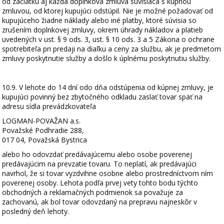
od začiatku aj každá doplnková zmluva súvisiaca s kúpnou
zmluvou, od ktorej kupujúci odstúpil. Nie je možné požadovať od
kupujúceho žiadne náklady alebo iné platby, ktoré súvisia so
zrušením doplnkovej zmluvy, okrem úhrady nákladov a platieb
uvedených v ust. § 9 ods. 3, ust. § 10 ods. 3 a 5 Zákona o ochrane
spotrebiteľa pri predaji na diaľku a ceny za službu, ak je predmetom
zmluvy poskytnutie služby a došlo k úplnému poskytnutiu služby.
10.9. V lehote do 14 dní odo dňa odstúpenia od kúpnej zmluvy, je
kupujúci povinný bez zbytočného odkladu zaslať tovar späť na
adresu sídla prevádzkovateľa
LOGMAN-POVAŽAN a.s.
Považské Podhradie 288,
017 04, Považská Bystrica
alebo ho odovzdať predávajúcemu alebo osobe poverenej
predávajúcim na prevzatie tovaru. To neplatí, ak predávajúci
navrhol, že si tovar vyzdvihne osobne alebo prostredníctvom ním
poverenej osoby. Lehota podľa prvej vety tohto bodu týchto
obchodných a reklamačných podmienok sa považuje za
zachovanú, ak bol tovar odovzdaný na prepravu najneskôr v
posledný deň lehoty.