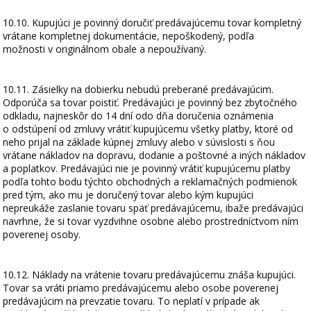
10.10. Kupujúci je povinný doručiť predávajúcemu tovar kompletný
vrátane kompletnej dokumentácie, nepoškodený, podľa
možnosti v originálnom obale a nepoužívaný.
10.11. Zásielky na dobierku nebudú preberané predávajúcim.
Odporúča sa tovar poistiť. Predávajúci je povinný bez zbytočného
odkladu, najneskôr do 14 dní odo dňa doručenia oznámenia
o odstúpení od zmluvy vrátiť kupujúcemu všetky platby, ktoré od
neho prijal na základe kúpnej zmluvy alebo v súvislosti s ňou
vrátane nákladov na dopravu, dodanie a poštovné a iných nákladov
a poplatkov. Predávajúci nie je povinný vrátiť kupujúcemu platby
podľa tohto bodu týchto obchodných a reklamačných podmienok
pred tým, ako mu je doručený tovar alebo kým kupujúci
nepreukáže zaslanie tovaru späť predávajúcemu, ibaže predávajúci
navrhne, že si tovar vyzdvihne osobne alebo prostredníctvom ním
poverenej osoby.
10.12. Náklady na vrátenie tovaru predávajúcemu znáša kupujúci.
Tovar sa vráti priamo predávajúcemu alebo osobe poverenej
predávajúcim na prevzatie tovaru. To neplatí v prípade ak