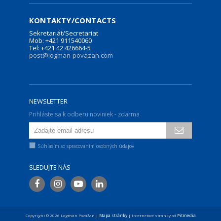
KONTAKTY/CONTACTS
Sekretariát/Secretariat
Mob: +421 911540060
Tel: +421 42 426664-5
post@logman-povazan.com
NEWSLETTER
Prihláste sa k odberu noviniek - zdarma
Súhlasím so spracovaním osobných údajov
SLEDUJTE NÁS
Copyright © 2026 Logman Považan |
Mapa stránky
| Internetové stránky od
Pitmedia