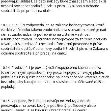
predávajúci súhlasil, že tieto náklady bude znášať sám alebo ak si
nesplnil povinnosť podľa § 3 ods. 1 písm. i) Zákona o ochrane
spotrebiteľa pri predaji na diaľku.
10.13. Kupujúci zodpovedá len za zníženie hodnoty tovaru, ktoré
vzniklo v dôsledku takého zaobchádzania s tovarom, ktoré je nad
rámec zaobchádzania potrebného na zistenie vlastností
a funkčnosti tovaru. Spotrebiteľ nezodpovedá za zníženie hodnoty
tovaru, ak si predávajúci nesplnil informačnú povinnosť o práve
spotrebiteľa odstúpiť od zmluvy podľa § 3 ods. 1 písm. h) Zákona o
ochrane spotrebiteľa pri predaji na diaľku.
10.14. Predávajúci je povinný vrátiť kupujúcemu kúpnu cenu za
tovar rovnakým spôsobom, aký použil kupujúci pri svojej platbe,
pokiaľ sa s kupujúcim nedohodne na inom spôsobe vrátenia platieb
bez toho, aby kupujúcemu v tejto súvislosti boli účtované ďalšie
poplatky.
10.15. V prípade, že kupujúci odstúpi od zmluvy a doručí
predávajúcemu tovar, ktorý je používaný, poškodený alebo
neúplný, zaväzuje sa kupujúci uhradiť predávajúcemu: