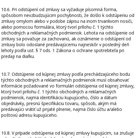
10.6. Pri odstúpení od zmluvy sa vyžaduje písomná forma,
spôsobom nevzbudzujúcim pochybnosti, že došlo k odstúpeniu od
zmluvy omylom alebo v podobe zápisu na inom trvanlivom nosiči,
alebo pomocou formulára, ktorý tvorí prílohu č. 1 týchto
obchodných a reklamačných podmienok. Lehota na odstúpenie od
zmluvy sa považuje za zachovanú, ak oznámenie o odstúpení od
zmluvy bolo odoslané predávajúcemu najneskôr v posledný deň
lehoty podľa ust. § 7 ods. 1 Zákona o ochrane spotrebiteľa pri
predaji na diaľku.
10.7. Odstúpenie od kúpnej zmluvy podľa prechádzajúceho bodu
týchto obchodných a reklamačných podmienok musí obsahovať
informácie požadované vo formulári odstúpenia od kúpnej zmluvy,
ktorý tvorí prílohu č. 1 týchto obchodných a reklamačných
podmienok, najmä identifikáciu kupujúceho, číslo a dátum
objednávky, presnú špecifikáciu tovaru, spôsob, akým má
predávajúci vrátiť už prijaté plnenie, najmä číslo účtu a/alebo
poštovú adresu kupujúceho.
10.8. V prípade odstúpenia od kúpnej zmluvy kupujúcim, sa zrušuje