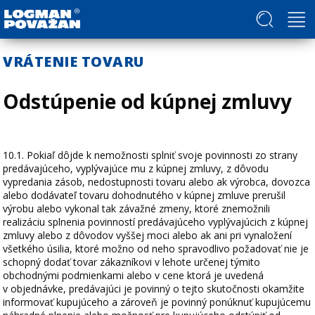
Politika v oblasti ľudských práv a slobôd
VRÁTENIE TOVARU
Odstúpenie od kúpnej zmluvy
10.1. Pokiaľ dôjde k nemožnosti splniť svoje povinnosti zo strany
predávajúceho, vyplývajúce mu z kúpnej zmluvy, z dôvodu
vypredania zásob, nedostupnosti tovaru alebo ak výrobca, dovozca
alebo dodávateľ tovaru dohodnutého v kúpnej zmluve prerušil
výrobu alebo vykonal tak závažné zmeny, ktoré znemožnili
realizáciu splnenia povinností predávajúceho vyplývajúcich z kúpnej
zmluvy alebo z dôvodov vyššej moci alebo ak ani pri vynaložení
všetkého úsilia, ktoré možno od neho spravodlivo požadovať nie je
schopný dodať tovar zákazníkovi v lehote určenej týmito
obchodnými podmienkami alebo v cene ktorá je uvedená
v objednávke, predávajúci je povinný o tejto skutočnosti okamžite
informovať kupujúceho a zároveň je povinný ponúknuť kupujúcemu