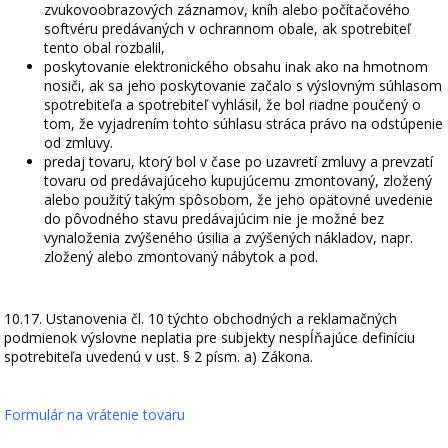
zvukovoobrazových záznamov, kníh alebo počítačového
softvéru predávaných v ochrannom obale, ak spotrebiteľ
tento obal rozbalil,
poskytovanie elektronického obsahu inak ako na hmotnom
nosiči, ak sa jeho poskytovanie začalo s výslovným súhlasom
spotrebiteľa a spotrebiteľ vyhlásil, že bol riadne poučený o
tom, že vyjadrením tohto súhlasu stráca právo na odstúpenie
od zmluvy.
predaj tovaru, ktorý bol v čase po uzavretí zmluvy a prevzatí
tovaru od predávajúceho kupujúcemu zmontovaný, zložený
alebo použitý takým spôsobom, že jeho opätovné uvedenie
do pôvodného stavu predávajúcim nie je možné bez
vynaloženia zvýšeného úsilia a zvýšených nákladov, napr.
zložený alebo zmontovaný nábytok a pod.
10.17. Ustanovenia čl. 10 týchto obchodných a reklamačných
podmienok výslovne neplatia pre subjekty nespĺňajúce definíciu
spotrebiteľa uvedenú v ust. § 2 písm. a) Zákona.
Formulár na vrátenie tovaru