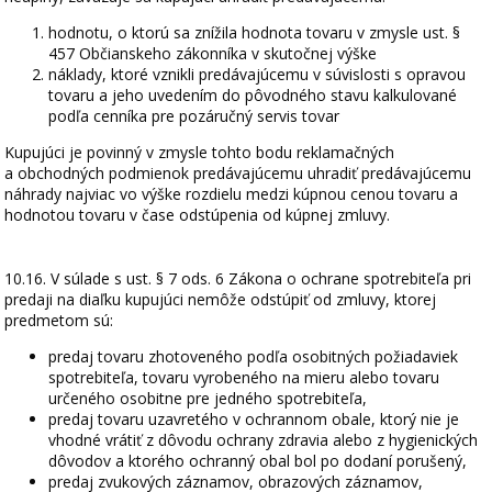
hodnotu, o ktorú sa znížila hodnota tovaru v zmysle ust. §
457 Občianskeho zákonníka v skutočnej výške
náklady, ktoré vznikli predávajúcemu v súvislosti s opravou
tovaru a jeho uvedením do pôvodného stavu kalkulované
podľa cenníka pre pozáručný servis tovar
Kupujúci je povinný v zmysle tohto bodu reklamačných
a obchodných podmienok predávajúcemu uhradiť predávajúcemu
náhrady najviac vo výške rozdielu medzi kúpnou cenou tovaru a
hodnotou tovaru v čase odstúpenia od kúpnej zmluvy.
10.16. V súlade s ust. § 7 ods. 6 Zákona o ochrane spotrebiteľa pri
predaji na diaľku kupujúci nemôže odstúpiť od zmluvy, ktorej
predmetom sú:
predaj tovaru zhotoveného podľa osobitných požiadaviek
spotrebiteľa, tovaru vyrobeného na mieru alebo tovaru
určeného osobitne pre jedného spotrebiteľa,
predaj tovaru uzavretého v ochrannom obale, ktorý nie je
vhodné vrátiť z dôvodu ochrany zdravia alebo z hygienických
dôvodov a ktorého ochranný obal bol po dodaní porušený,
predaj zvukových záznamov, obrazových záznamov,