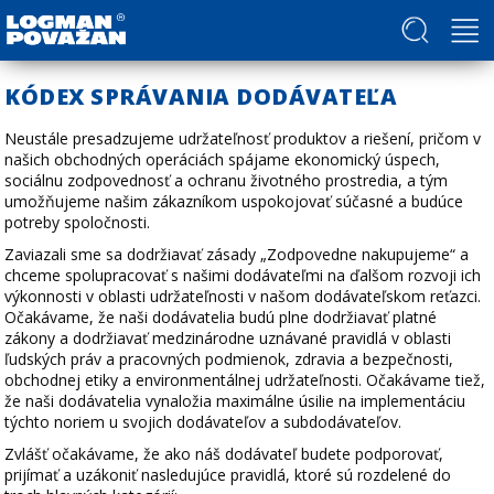
Politika v oblasti ľudských práv a slobôd
KÓDEX SPRÁVANIA DODÁVATEĽA
Neustále presadzujeme udržateľnosť produktov a riešení, pričom v
našich obchodných operáciách spájame ekonomický úspech,
sociálnu zodpovednosť a ochranu životného prostredia, a tým
umožňujeme našim zákazníkom uspokojovať súčasné a budúce
potreby spoločnosti.
Zaviazali sme sa dodržiavať zásady „Zodpovedne nakupujeme“ a
chceme spolupracovať s našimi dodávateľmi na ďalšom rozvoji ich
výkonnosti v oblasti udržateľnosti v našom dodávateľskom reťazci.
Očakávame, že naši dodávatelia budú plne dodržiavať platné
zákony a dodržiavať medzinárodne uznávané pravidlá v oblasti
ľudských práv a pracovných podmienok, zdravia a bezpečnosti,
obchodnej etiky a environmentálnej udržateľnosti. Očakávame tiež,
že naši dodávatelia vynaložia maximálne úsilie na implementáciu
týchto noriem u svojich dodávateľov a subdodávateľov.
Zvlášť očakávame, že ako náš dodávateľ budete podporovať,
prijímať a uzákoniť nasledujúce pravidlá, ktoré sú rozdelené do