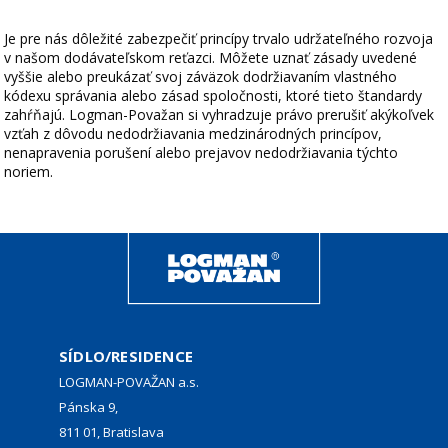
Je pre nás dôležité zabezpečiť princípy trvalo udržateľného rozvoja
v našom dodávateľskom reťazci. Môžete uznať zásady uvedené
vyššie alebo preukázať svoj záväzok dodržiavaním vlastného
kódexu správania alebo zásad spoločnosti, ktoré tieto štandardy
zahŕňajú. Logman-Považan si vyhradzuje právo prerušiť akýkoľvek
vzťah z dôvodu nedodržiavania medzinárodných princípov,
nenapravenia porušení alebo prejavov nedodržiavania týchto
noriem.
SÍDLO/RESIDENCE
LOGMAN-POVAŽAN a.s.
Pánska 9,
811 01, Bratislava