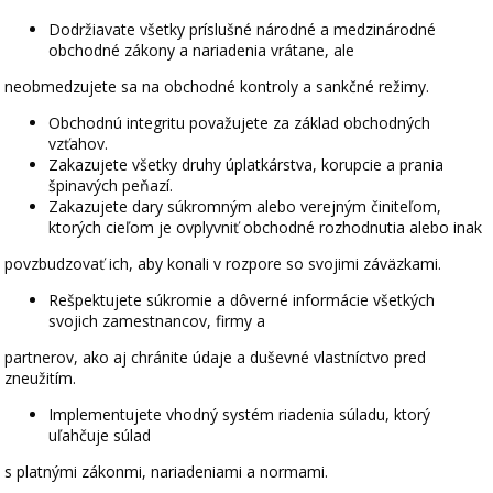
Dodržiavate všetky príslušné národné a medzinárodné
obchodné zákony a nariadenia vrátane, ale
neobmedzujete sa na obchodné kontroly a sankčné režimy.
Obchodnú integritu považujete za základ obchodných
vzťahov.
Zakazujete všetky druhy úplatkárstva, korupcie a prania
špinavých peňazí.
Zakazujete dary súkromným alebo verejným činiteľom,
ktorých cieľom je ovplyvniť obchodné rozhodnutia alebo inak
povzbudzovať ich, aby konali v rozpore so svojimi záväzkami.
Rešpektujete súkromie a dôverné informácie všetkých
svojich zamestnancov, firmy a
partnerov, ako aj chránite údaje a duševné vlastníctvo pred
zneužitím.
Implementujete vhodný systém riadenia súladu, ktorý
uľahčuje súlad
s platnými zákonmi, nariadeniami a normami.