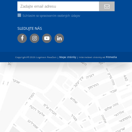
Súhlasím so spracovaním osobných údajov
SLEDUJTE NÁS
Copyright © 2026 Logman Považan |
Mapa stránky
| Internetové stránky od
Pitmedia