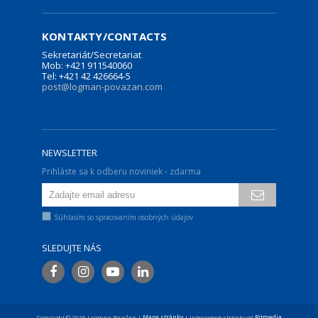
KONTAKTY/CONTACTS
Sekretariát/Secretariat
Mob: +421 911540060
Tel: +421 42 426664-5
post@logman-povazan.com
NEWSLETTER
Prihláste sa k odberu noviniek - zdarma
Súhlasím so spracovaním osobných údajov
SLEDUJTE NÁS
Copyright © 2026 Logman Považan |
Mapa stránky
| Internetové stránky od
Pitmedia