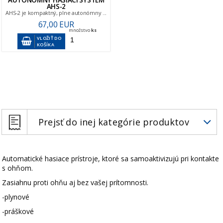
AUTONÓMNY HASIACI SYSTÉM
AHS-2
AHS-2 je kompaktný, plne autonómny ...
67,00 EUR
množstvo
ks
VLOŽIŤ DO
KOŠÍKA
Prejsť do inej kategórie produktov
Automatické hasiace prístroje, ktoré sa samoaktivizujú pri kontakte
s ohňom.
Zasiahnu proti ohňu aj bez vašej prítomnosti.
-plynové
-práškové