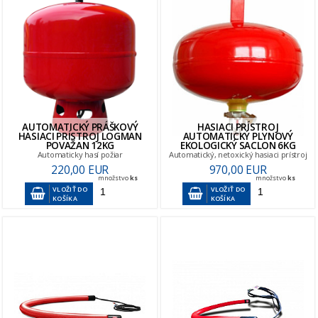
AUTOMATICKÝ PRÁŠKOVÝ
HASIACI PRÍSTROJ
HASIACI PRÍSTROJ LOGMAN
AUTOMATICKÝ PLYNOVÝ
POVAŽAN 12KG
EKOLOGICKÝ SACLON 6KG
Automaticky hasí požiar
Automatický, netoxický hasiaci prístroj
220,00 EUR
970,00 EUR
množstvo
ks
množstvo
ks
VLOŽIŤ DO
VLOŽIŤ DO
KOŠÍKA
KOŠÍKA