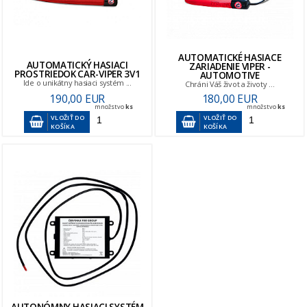
AUTOMATICKÉ HASIACE
AUTOMATICKÝ HASIACI
ZARIADENIE VIPER -
PROSTRIEDOK CAR-VIPER 3V1
AUTOMOTIVE
Ide o unikátny hasiaci systém ...
Chráni Váš život a životy ...
190,00 EUR
180,00 EUR
množstvo
ks
množstvo
ks
VLOŽIŤ DO
VLOŽIŤ DO
KOŠÍKA
KOŠÍKA