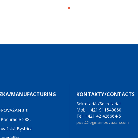
DZKA/MANUFACTURING
KONTAKTY/CONTACTS
Sekretariát/Secretariat
Mob: +421 911540060
POVAŽAN a.s.
Tel: +421 42 426664-5
 Podhradie 288,
post@logman-povazan.com
ovažská Bystrica
 republika