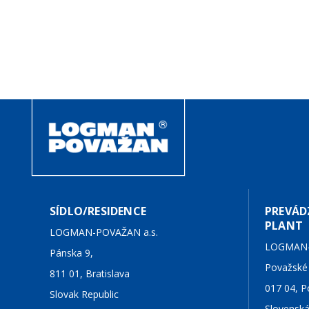
SÍDLO/RESIDENCE
PREVÁ
PLANT
LOGMAN-POVAŽAN a.s.
LOGMAN-
Pánska 9,
Považské
811 01, Bratislava
017 04, P
Slovak Republic
Slovenská