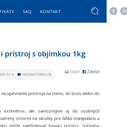
FIKÁTY
SAQ
KONTAKT
EDOK FOTOVOLTAIKY SOLARSTOP 9KG
NBIOTEX - PROBIOTICKÝ ČISTIČ KLIMATIZÁCIÍ
LOKÁLNY PENOVÝ HASIACI SYSTÉM 9L UNIEX LPHSWLI9
HASIACI SPREJ S BEZFLUÓROVÝM HASIVOM 500 ML
i prístroj s objímkou 1kg
Tlačiť
Zdielať
0
/
5
HODNOTENIA (
0
)
úži na upevnenie prístroja na stenu, do boxu alebo do
a exteriérov, ale samozrejme aj do osobných
patrený otvormi na skrutky pre ľahkú manipuláciu a
o môže nainštalovať hasiaci prístroj. Súčasťou