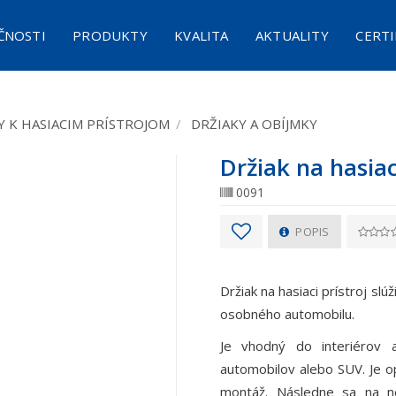
ČNOSTI
PRODUKTY
KVALITA
AKTUALITY
CERTI
NA OPRAVU PNEUMATÍK S KOMPRESOROM
OTIPOŽIARNA DEKA STANDARD PC 1,5 X 1,5 M
PROTIPOŽIARNA DEKA NA E-BIKE PREMIUM 2,5 X 3 M
AUTONÓMNY HASIACI SYSTÉM AHS-2
HASIACI PROSTRI
SY
 K HASIACIM PRÍSTROJOM
DRŽIAKY A OBÍJMKY
Držiak na hasiac
0091
POPIS
Držiak na hasiaci prístroj sl
osobného automobilu.
Je vhodný do interiérov 
automobilov alebo SUV. Je o
montáž. Následne sa na neh