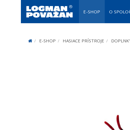
E-SHOP
O SPOLO
SADA 
PR
E-SHOP
HASIACE PRÍSTROJE
DOPLNKY