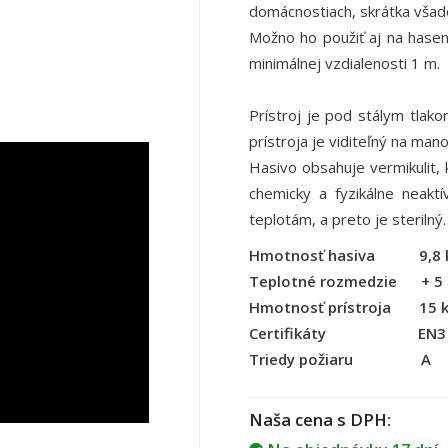
domácnostiach, skrátka všade
Možno ho použiť aj na hasen
minimálnej vzdialenosti 1 m.
Prístroj je pod stálym tlako
prístroja je viditeľný na man
Hasivo obsahuje vermikulit, 
chemicky a fyzikálne neakt
teplotám, a preto je sterilný.
Hmotnosť hasiva 9,8 
Teplotné rozmedzie + 5 ° 
Hmotnosť prístroja 15 
Certifikáty EN3
Triedy požiaru A
Naša cena s DPH: