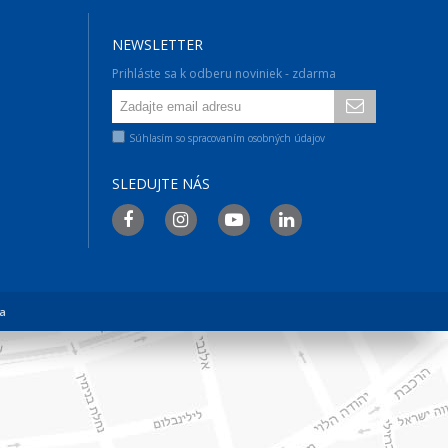
NEWSLETTER
Prihláste sa k odberu noviniek - zdarma
Súhlasím so spracovaním osobných údajov
SLEDUJTE NÁS
a