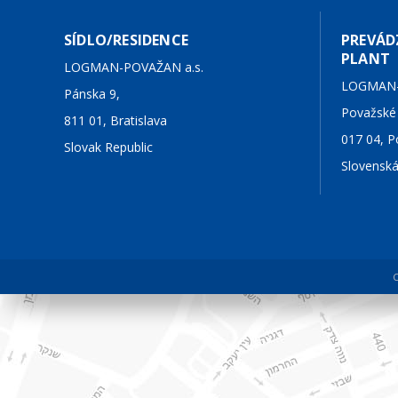
SÍDLO/RESIDENCE
PREVÁ
PLANT
LOGMAN-POVAŽAN a.s.
LOGMAN-
Pánska 9,
Považské
811 01, Bratislava
017 04, P
Slovak Republic
Slovenská
C