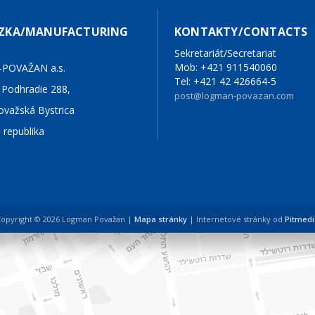
DZKA/MANUFACTURING
KONTAKTY/CONTACTS
Sekretariát/Secretariat
Mob: +421 911540060
POVAŽAN a.s.
Tel: +421 42 426664-5
 Podhradie 288,
post@logman-povazan.com
ovažská Bystrica
 republika
opyright © 2026 Logman Považan |
Mapa stránky
| Internetové stránky od
Pitmedi