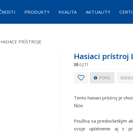
ČNOSTI
PRODUKTY
KVALITA
AKTUALITY
CERTI
NA OPRAVU PNEUMATÍK S KOMPRESOROM
OTIPOŽIARNA DEKA STANDARD PC 1,5 X 1,5 M
PROTIPOŽIARNA DEKA NA E-BIKE PREMIUM 2,5 X 3 M
AUTONÓMNY HASIACI SYSTÉM AHS-2
HASIACI PROSTRI
SY
 HASIACE PRÍSTROJE
Hasiaci prístroj
0271
POPIS
Tento hasiaci prístroj je vhod
fáze.
Používa sa predovšetkým ak
svoje uplatnenie aj v pr