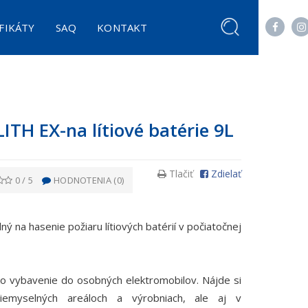
FIKÁTY
SAQ
KONTAKT
EDOK FOTOVOLTAIKY SOLARSTOP 9KG
NBIOTEX - PROBIOTICKÝ ČISTIČ KLIMATIZÁCIÍ
LOKÁLNY PENOVÝ HASIACI SYSTÉM 9L UNIEX LPHSWLI9
HASIACI SPREJ S BEZFLUÓROVÝM HASIVOM 500 ML
 LITH EX-na lítiové batérie 9L
Tlačiť
Zdielať
0
/
5
HODNOTENIA (
0
)
ný na hasenie požiaru lítiových batérií v počiatočnej
o vybavenie do osobných elektromobilov. Nájde si
iemyselných areáloch a výrobniach, ale aj v