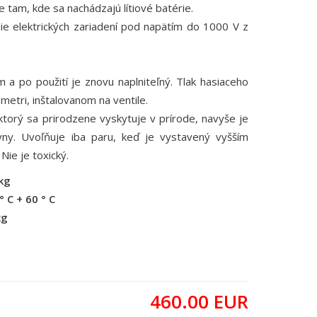
 tam, kde sa nachádzajú lítiové batérie.
ie elektrických zariadení pod napätím do 1000 V z
m a po použití je znovu naplniteľný. Tlak hasiaceho
ometri, inštalovanom na ventile.
ktorý sa prirodzene vyskytuje v prírode, navyše je
ívny. Uvoľňuje iba paru, keď je vystavený vyšším
 Nie je toxický.
kg
C + 60 ° C
kg
460.00
EUR