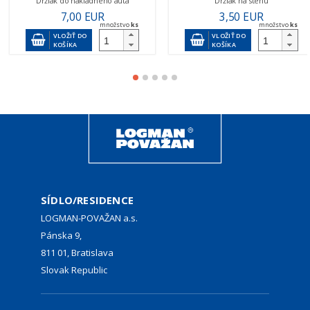
Držiak do nákladného auta
Držiak na stenu
7,00 EUR
3,50 EUR
množstvo
ks
množstvo
ks
VLOŽIŤ DO
VLOŽIŤ DO
KOŠÍKA
KOŠÍKA
SÍDLO/RESIDENCE
LOGMAN-POVAŽAN a.s.
Pánska 9,
811 01, Bratislava
Slovak Republic