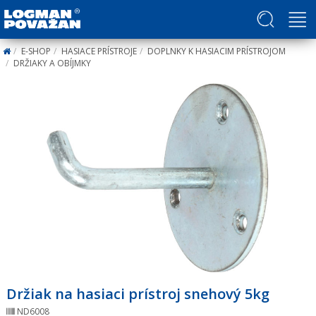
Politika v oblasti ľudských práv a slobôd
E-SHOP
HASIACE PRÍSTROJE
DOPLNKY K HASIACIM PRÍSTROJOM
DRŽIAKY A OBÍJMKY
Držiak na hasiaci prístroj snehový 5kg
ND6008