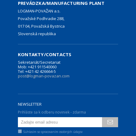
PREVÁDZKA/MANUFACTURING PLANT
LOGMAN-POVAŽAN a.s.
Považské Podhradie 288,
017 04, Považská Bystrica
Slovenská republika
KONTAKTY/CONTACTS
Sekretariát/Secretariat
Mob: +421 911540060
Tel: +421 42 426664-5
post@logman-povazan.com
NEWSLETTER
Prihláste sa k odberu noviniek - zdarma
Súhlasím so spracovaním osobných údajov