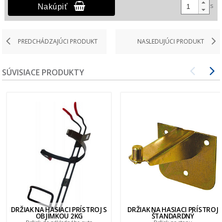
ks
Nakúpiť
PREDCHÁDZAJÚCI PRODUKT
NASLEDUJÚCI PRODUKT
SÚVISIACE PRODUKTY
DRŽIAK NA HASIACI PRÍSTROJ S
DRŽIAK NA HASIACI PRÍSTROJ
OBJÍMKOU 2KG
ŠTANDARDNÝ