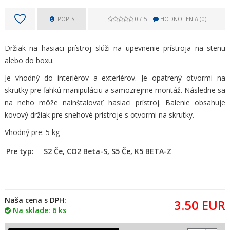
POPIS
0
/
5
HODNOTENIA (
0
)
Držiak na hasiaci prístroj slúži na upevnenie prístroja na stenu
alebo do boxu.
Je vhodný do interiérov a exteriérov. Je opatrený otvormi na
skrutky pre ľahkú manipuláciu a samozrejme montáž. Následne sa
na neho môže nainštalovať hasiaci prístroj. Balenie obsahuje
kovový držiak pre snehové prístroje s otvormi na skrutky.
Vhodný pre: 5 kg
Pre typ:
S2 Če, CO2 Beta-S, S5 Če, K5 BETA-Z
Naša cena s DPH:
3.50
EUR
Na sklade: 6 ks