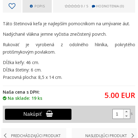
POPIS
0
/
5
HODNOTENIA (
0
)
Táto štetinová kefa je najlepším pomocníkom na umývanie áut.
Nadýchané vlákna jemne vyčistia znečistený povrch.
Rukoväť je vyrobená z odolného hliníka, pokrytého
protišmykovým povlakom.
Dĺžka kefy: 46 cm.
Dĺžka štetiny: 6 cm.
Pracovná plocha: 8,5 x 14 cm.
Naša cena s DPH:
5.00
EUR
Na sklade: 19 ks
ks
Nakúpiť
PREDCHÁDZAJÚCI PRODUKT
NASLEDUJÚCI PRODUKT