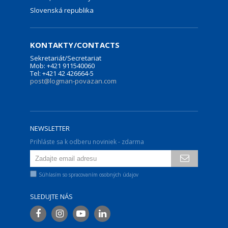
Slovenská republika
KONTAKTY/CONTACTS
Sekretariát/Secretariat
Mob: +421 911540060
Tel: +421 42 426664-5
post@logman-povazan.com
NEWSLETTER
Prihláste sa k odberu noviniek - zdarma
Súhlasím so spracovaním osobných údajov
SLEDUJTE NÁS