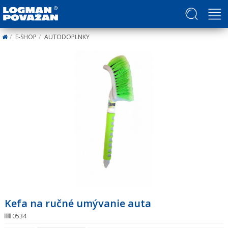
Politika v oblasti ľudských práv a slobôd
E-SHOP
AUTODOPLNKY
Kefa na ručné umývanie auta
0534