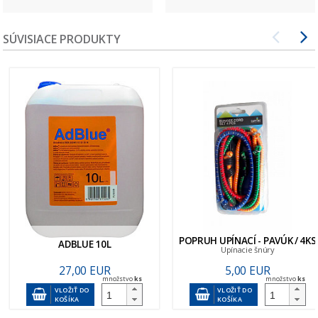
SÚVISIACE PRODUKTY
POPRUH UPÍNACÍ - PAVÚK / 4KS
ADBLUE 10L
Upínacie šnúry
27,00 EUR
5,00 EUR
množstvo
ks
množstvo
ks
VLOŽIŤ DO
VLOŽIŤ DO
KOŠÍKA
KOŠÍKA