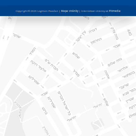
Copyright © 2026 Logman Považan |
Mapa stránky
| Internetové stránky od
Pitmedia